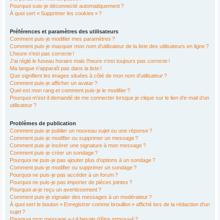
Pourquoi suis-je déconnecté automatiquement ?
À quoi sert « Supprimer les cookies » ?
Préférences et paramètres des utilisateurs
Comment puis-je modifier mes paramètres ?
Comment puis-je masquer mon nom d’utilisateur de la liste des utilisateurs en ligne ?
L’heure n’est pas correcte !
J’ai réglé le fuseau horaire mais l’heure n’est toujours pas correcte !
Ma langue n’apparaît pas dans la liste !
Que signifient les images situées à côté de mon nom d’utilisateur ?
Comment puis-je afficher un avatar ?
Quel est mon rang et comment puis-je le modifier ?
Pourquoi m’est-il demandé de me connecter lorsque je clique sur le lien d’e-mail d’un
utilisateur ?
Problèmes de publication
Comment puis-je publier un nouveau sujet ou une réponse ?
Comment puis-je modifier ou supprimer un message ?
Comment puis-je insérer une signature à mon message ?
Comment puis-je créer un sondage ?
Pourquoi ne puis-je pas ajouter plus d’options à un sondage ?
Comment puis-je modifier ou supprimer un sondage ?
Pourquoi ne puis-je pas accéder à un forum ?
Pourquoi ne puis-je pas importer de pièces jointes ?
Pourquoi ai-je reçu un avertissement ?
Comment puis-je signaler des messages à un modérateur ?
À quoi sert le bouton « Enregistrer comme brouillon » affiché lors de la rédaction d’un
sujet ?
Pourquoi mon message a-t-il besoin d’être approuvé ?