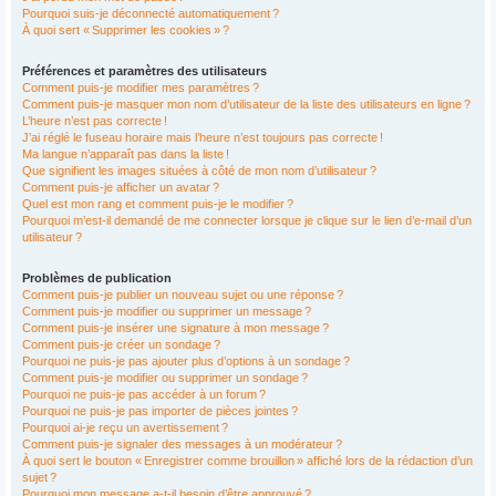
Pourquoi suis-je déconnecté automatiquement ?
À quoi sert « Supprimer les cookies » ?
Préférences et paramètres des utilisateurs
Comment puis-je modifier mes paramètres ?
Comment puis-je masquer mon nom d’utilisateur de la liste des utilisateurs en ligne ?
L’heure n’est pas correcte !
J’ai réglé le fuseau horaire mais l’heure n’est toujours pas correcte !
Ma langue n’apparaît pas dans la liste !
Que signifient les images situées à côté de mon nom d’utilisateur ?
Comment puis-je afficher un avatar ?
Quel est mon rang et comment puis-je le modifier ?
Pourquoi m’est-il demandé de me connecter lorsque je clique sur le lien d’e-mail d’un
utilisateur ?
Problèmes de publication
Comment puis-je publier un nouveau sujet ou une réponse ?
Comment puis-je modifier ou supprimer un message ?
Comment puis-je insérer une signature à mon message ?
Comment puis-je créer un sondage ?
Pourquoi ne puis-je pas ajouter plus d’options à un sondage ?
Comment puis-je modifier ou supprimer un sondage ?
Pourquoi ne puis-je pas accéder à un forum ?
Pourquoi ne puis-je pas importer de pièces jointes ?
Pourquoi ai-je reçu un avertissement ?
Comment puis-je signaler des messages à un modérateur ?
À quoi sert le bouton « Enregistrer comme brouillon » affiché lors de la rédaction d’un
sujet ?
Pourquoi mon message a-t-il besoin d’être approuvé ?