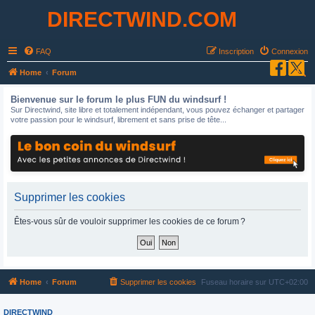
DIRECTWIND.COM
FAQ
Inscription
Connexion
R
Home
Forum
e
Bienvenue sur le forum le plus FUN du windsurf !
c
Sur Directwind, site libre et totalement indépendant, vous pouvez échanger et partager
votre passion pour le windsurf, librement et sans prise de tête...
h
e
r
c
h
Supprimer les cookies
e
Êtes-vous sûr de vouloir supprimer les cookies de ce forum ?
r
Home
Forum
Supprimer les cookies
Fuseau horaire sur
UTC+02:00
DIRECTWIND