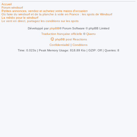
Accueil
Forum windsurf
Petites annonces, vendez et achetez votre matos d'occasion
Où faire du windsurf et de la planche à voile en France : les spots de Windsurf
La météo pour le windsurf
Le vent en direct, partagez les conditions sur les spots
Développé par
phpBB
® Forum Software © phpBB Limited
Traduction française officielle
©
Qiaeru
phpBB post Reactions
Confidentialité
|
Conditions
Time: 0.023s
| Peak Memory Usage: 818.89 Kio | GZIP: Off |
Queries: 8