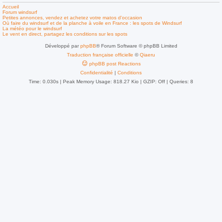
Accueil
Forum windsurf
Petites annonces, vendez et achetez votre matos d'occasion
Où faire du windsurf et de la planche à voile en France : les spots de Windsurf
La météo pour le windsurf
Le vent en direct, partagez les conditions sur les spots
Développé par
phpBB
® Forum Software © phpBB Limited
Traduction française officielle
©
Qiaeru
phpBB post Reactions
Confidentialité
|
Conditions
Time: 0.030s
| Peak Memory Usage: 818.27 Kio | GZIP: Off |
Queries: 8