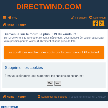
DIRECTWIND.COM
FAQ
Inscription
Connexion
R
Home
Forum
e
Bienvenue sur le forum le plus FUN du windsurf !
c
Sur Directwind, site libre et totalement indépendant, vous pouvez échanger et partager
votre passion pour le windsurf, librement et sans prise de tête...
h
e
r
c
h
Supprimer les cookies
e
Êtes-vous sûr de vouloir supprimer les cookies de ce forum ?
r
Home
Forum
Supprimer les cookies
Fuseau horaire sur
UTC+02:00
DIRECTWIND