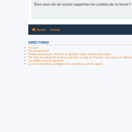
Êtes-vous sûr de vouloir supprimer les cookies de ce forum ?
Home
Forum
DIRECTWIND
Accueil
Forum windsurf
Petites annonces, vendez et achetez votre matos d'occasion
Où faire du windsurf et de la planche à voile en France : les spots de Winds
La météo pour le windsurf
Le vent en direct, partagez les conditions sur les spots