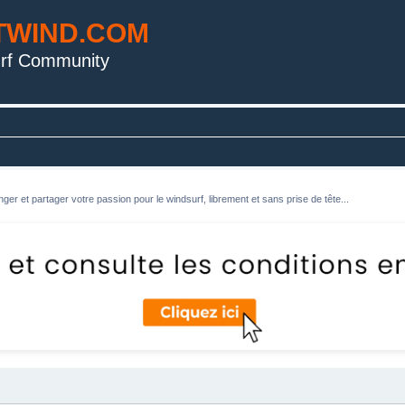
TWIND.COM
rf Community
ger et partager votre passion pour le windsurf, librement et sans prise de tête...