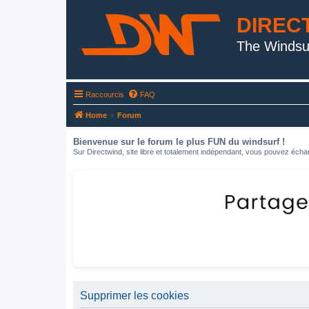
DIREC
The Windsu
Raccourcis
FAQ
Home
Forum
Bienvenue sur le forum le plus FUN du windsurf !
Sur Directwind, site libre et totalement indépendant, vous pouvez échan
Supprimer les cookies