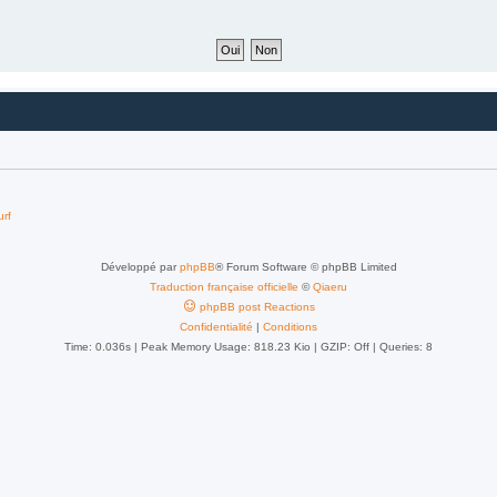
urf
Développé par
phpBB
® Forum Software © phpBB Limited
Traduction française officielle
©
Qiaeru
phpBB post Reactions
Confidentialité
|
Conditions
Time: 0.036s
| Peak Memory Usage: 818.23 Kio | GZIP: Off |
Queries: 8