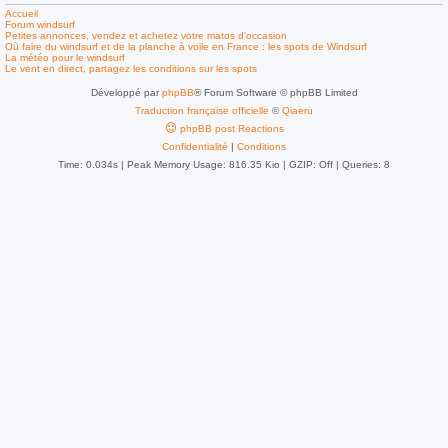
Accueil
Forum windsurf
Petites annonces, vendez et achetez votre matos d'occasion
Où faire du windsurf et de la planche à voile en France : les spots de Windsurf
La météo pour le windsurf
Le vent en direct, partagez les conditions sur les spots
Développé par
phpBB
® Forum Software © phpBB Limited
Traduction française officielle
©
Qiaeru
phpBB post Reactions
Confidentialité
|
Conditions
Time: 0.034s
| Peak Memory Usage: 816.35 Kio | GZIP: Off |
Queries: 8