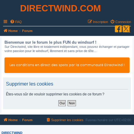
DIRECTWIND.COM
FAQ
Inscription
Connexion
R
Home
Forum
e
Bienvenue sur le forum le plus FUN du windsurf !
c
Sur Directwind, site libre et totalement indépendant, vous pouvez échanger et partager
votre passion pour le windsurf, librement et sans prise de tête...
h
e
r
c
h
Supprimer les cookies
e
Êtes-vous sûr de vouloir supprimer les cookies de ce forum ?
r
Home
Forum
Supprimer les cookies
Fuseau horaire sur
UTC+02:00
DIRECTWIND