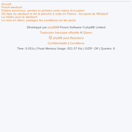
Accueil
Forum windsurf
Petites annonces, vendez et achetez votre matos d'occasion
Où faire du windsurf et de la planche à voile en France : les spots de Windsurf
La météo pour le windsurf
Le vent en direct, partagez les conditions sur les spots
Développé par
phpBB
® Forum Software © phpBB Limited
Traduction française officielle
©
Qiaeru
phpBB post Reactions
Confidentialité
|
Conditions
Time: 0.031s
| Peak Memory Usage: 821.07 Kio | GZIP: Off |
Queries: 8