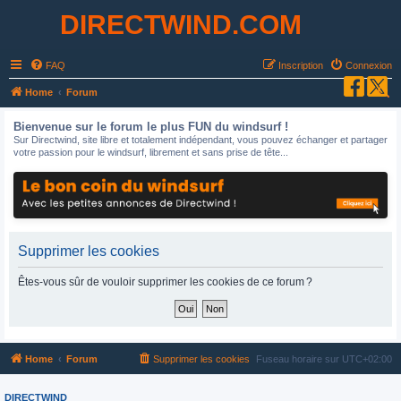
DIRECTWIND.COM
FAQ
Inscription
Connexion
R
Home
Forum
e
Bienvenue sur le forum le plus FUN du windsurf !
c
Sur Directwind, site libre et totalement indépendant, vous pouvez échanger et partager
votre passion pour le windsurf, librement et sans prise de tête...
h
e
r
c
h
Supprimer les cookies
e
Êtes-vous sûr de vouloir supprimer les cookies de ce forum ?
r
Home
Forum
Supprimer les cookies
Fuseau horaire sur
UTC+02:00
DIRECTWIND