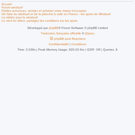
Accueil
Forum windsurf
Petites annonces, vendez et achetez votre matos d'occasion
Où faire du windsurf et de la planche à voile en France : les spots de Windsurf
La météo pour le windsurf
Le vent en direct, partagez les conditions sur les spots
Développé par
phpBB
® Forum Software © phpBB Limited
Traduction française officielle
©
Qiaeru
phpBB post Reactions
Confidentialité
|
Conditions
Time: 0.038s
| Peak Memory Usage: 820.03 Kio | GZIP: Off |
Queries: 8