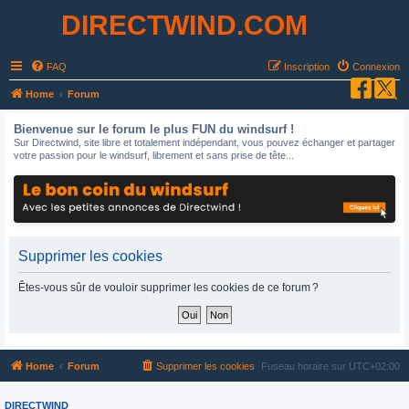
DIRECTWIND.COM
FAQ
Inscription
Connexion
R
Home
Forum
e
Bienvenue sur le forum le plus FUN du windsurf !
c
Sur Directwind, site libre et totalement indépendant, vous pouvez échanger et partager
votre passion pour le windsurf, librement et sans prise de tête...
h
e
r
c
h
Supprimer les cookies
e
Êtes-vous sûr de vouloir supprimer les cookies de ce forum ?
r
Home
Forum
Supprimer les cookies
Fuseau horaire sur
UTC+02:00
DIRECTWIND