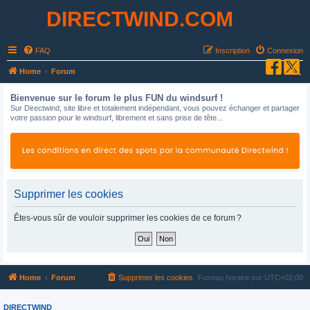
DIRECTWIND.COM
FAQ
Inscription
Connexion
R
Home
Forum
e
Bienvenue sur le forum le plus FUN du windsurf !
c
Sur Directwind, site libre et totalement indépendant, vous pouvez échanger et partager
votre passion pour le windsurf, librement et sans prise de tête...
h
e
r
c
h
Supprimer les cookies
e
Êtes-vous sûr de vouloir supprimer les cookies de ce forum ?
r
Home
Forum
Supprimer les cookies
Fuseau horaire sur
UTC+02:00
DIRECTWIND