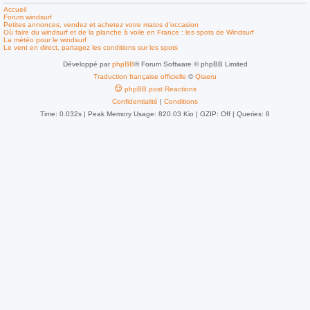
Accueil
Forum windsurf
Petites annonces, vendez et achetez votre matos d'occasion
Où faire du windsurf et de la planche à voile en France : les spots de Windsurf
La météo pour le windsurf
Le vent en direct, partagez les conditions sur les spots
Développé par
phpBB
® Forum Software © phpBB Limited
Traduction française officielle
©
Qiaeru
phpBB post Reactions
Confidentialité
|
Conditions
Time: 0.032s
| Peak Memory Usage: 820.03 Kio | GZIP: Off |
Queries: 8