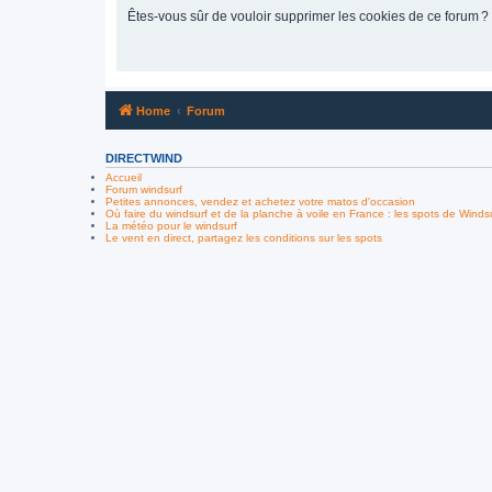
Êtes-vous sûr de vouloir supprimer les cookies de ce forum ?
Home
Forum
DIRECTWIND
Accueil
Forum windsurf
Petites annonces, vendez et achetez votre matos d'occasion
Où faire du windsurf et de la planche à voile en France : les spots de Winds
La météo pour le windsurf
Le vent en direct, partagez les conditions sur les spots