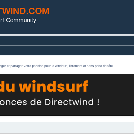
TWIND.COM
rf Community
ger et partager votre passion pour le windsurf, librement et sans prise de tête...