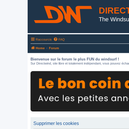
DIREC
The Windsu
Raccourcis
FAQ
Home
Forum
Bienvenue sur le forum le plus FUN du windsurf !
Sur Directwind, site libre et totalement indépendant, vous pouvez échan
Supprimer les cookies