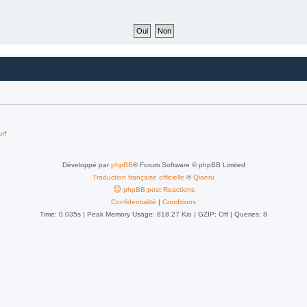
urf
Développé par
phpBB
® Forum Software © phpBB Limited
Traduction française officielle
©
Qiaeru
phpBB post Reactions
Confidentialité
|
Conditions
Time: 0.035s
| Peak Memory Usage: 818.27 Kio | GZIP: Off |
Queries: 8