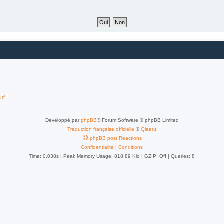
urf
Développé par
phpBB
® Forum Software © phpBB Limited
Traduction française officielle
©
Qiaeru
phpBB post Reactions
Confidentialité
|
Conditions
Time: 0.038s
| Peak Memory Usage: 818.89 Kio | GZIP: Off |
Queries: 8