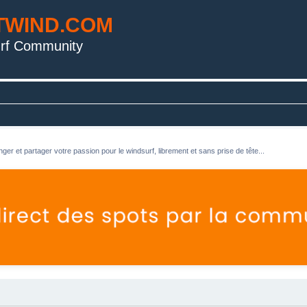
TWIND.COM
rf Community
ger et partager votre passion pour le windsurf, librement et sans prise de tête...