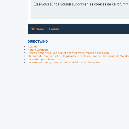
Êtes-vous sûr de vouloir supprimer les cookies de ce forum ?
Home
Forum
DIRECTWIND
Accueil
Forum windsurf
Petites annonces, vendez et achetez votre matos d'occasion
Où faire du windsurf et de la planche à voile en France : les spots de Winds
La météo pour le windsurf
Le vent en direct, partagez les conditions sur les spots