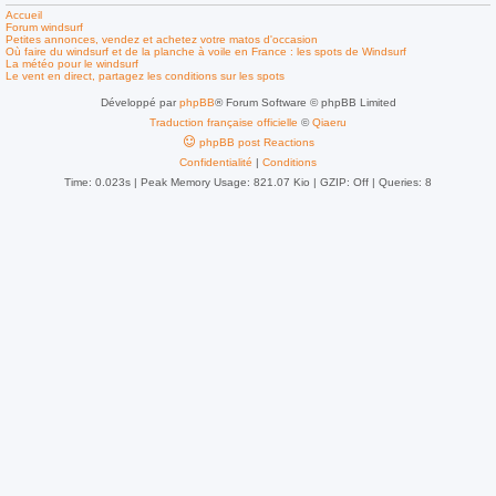
Accueil
Forum windsurf
Petites annonces, vendez et achetez votre matos d'occasion
Où faire du windsurf et de la planche à voile en France : les spots de Windsurf
La météo pour le windsurf
Le vent en direct, partagez les conditions sur les spots
Développé par
phpBB
® Forum Software © phpBB Limited
Traduction française officielle
©
Qiaeru
phpBB post Reactions
Confidentialité
|
Conditions
Time: 0.023s
| Peak Memory Usage: 821.07 Kio | GZIP: Off |
Queries: 8