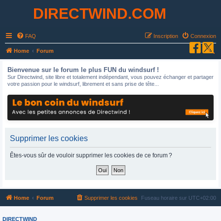
DIRECTWIND.COM
FAQ
Inscription
Connexion
R
Home
Forum
e
Bienvenue sur le forum le plus FUN du windsurf !
c
Sur Directwind, site libre et totalement indépendant, vous pouvez échanger et partager
votre passion pour le windsurf, librement et sans prise de tête...
h
e
r
c
h
Supprimer les cookies
e
Êtes-vous sûr de vouloir supprimer les cookies de ce forum ?
r
Home
Forum
Supprimer les cookies
Fuseau horaire sur
UTC+02:00
DIRECTWIND