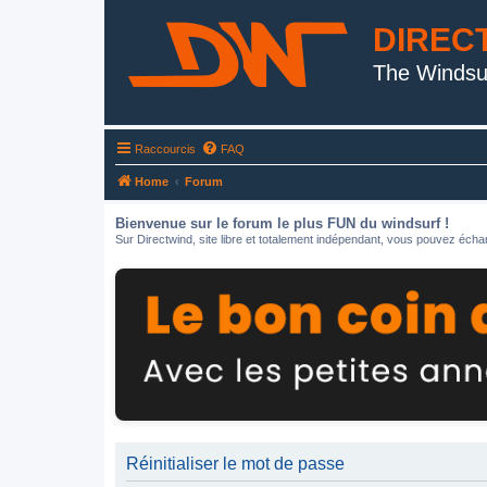
DIREC
The Windsu
Raccourcis
FAQ
Home
Forum
Bienvenue sur le forum le plus FUN du windsurf !
Sur Directwind, site libre et totalement indépendant, vous pouvez échan
Réinitialiser le mot de passe