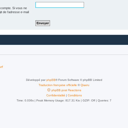
 compte. Si vous ne
git de l’adresse e-mail
urf
Développé par
phpBB
® Forum Software © phpBB Limited
Traduction française officielle
©
Qiaeru
phpBB post Reactions
Confidentialité
|
Conditions
Time: 0.036s
| Peak Memory Usage: 817.31 Kio | GZIP: Off |
Queries: 7