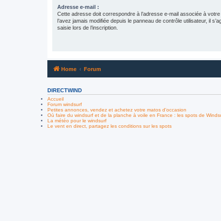
Adresse e-mail :
Cette adresse doit correspondre à l’adresse e-mail associée à votre
l’avez jamais modifiée depuis le panneau de contrôle utilisateur, il s’a
saisie lors de l’inscription.
Home
Forum
DIRECTWIND
Accueil
Forum windsurf
Petites annonces, vendez et achetez votre matos d'occasion
Où faire du windsurf et de la planche à voile en France : les spots de Winds
La météo pour le windsurf
Le vent en direct, partagez les conditions sur les spots