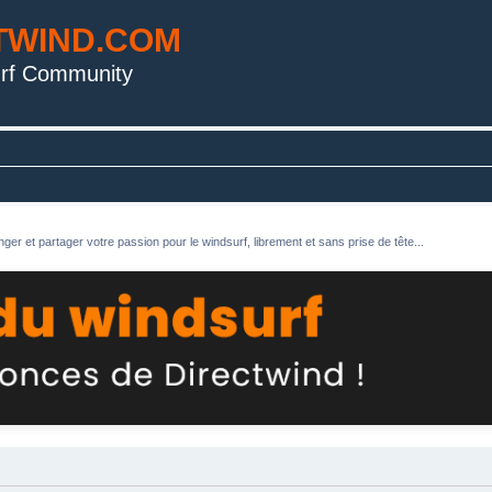
TWIND.COM
rf Community
ger et partager votre passion pour le windsurf, librement et sans prise de tête...