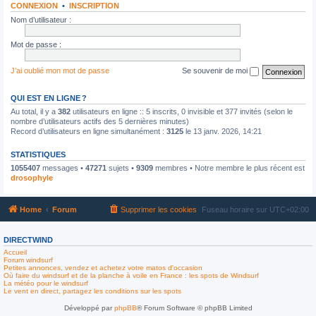
CONNEXION
•
INSCRIPTION
Nom d’utilisateur :
Mot de passe :
J’ai oublié mon mot de passe
Se souvenir de moi
QUI EST EN LIGNE ?
Au total, il y a
382
utilisateurs en ligne :: 5 inscrits, 0 invisible et 377 invités (selon le
nombre d’utilisateurs actifs des 5 dernières minutes)
Record d’utilisateurs en ligne simultanément :
3125
le 13 janv. 2026, 14:21
STATISTIQUES
1055407
messages •
47271
sujets •
9309
membres • Notre membre le plus récent est
drosophyle
Home
Forum
Supprimer les cookies
Fuseau horaire sur
UTC+02:00
DIRECTWIND
Accueil
Forum windsurf
Petites annonces, vendez et achetez votre matos d'occasion
Où faire du windsurf et de la planche à voile en France : les spots de Windsurf
La météo pour le windsurf
Le vent en direct, partagez les conditions sur les spots
Développé par
phpBB
® Forum Software © phpBB Limited