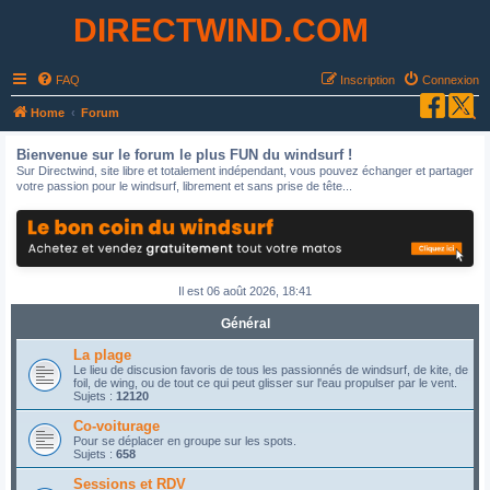
DIRECTWIND.COM
FAQ
Inscription
Connexion
R
Home
Forum
e
Bienvenue sur le forum le plus FUN du windsurf !
c
Sur Directwind, site libre et totalement indépendant, vous pouvez échanger et partager
votre passion pour le windsurf, librement et sans prise de tête...
h
e
r
c
Il est 06 août 2026, 18:41
h
e
Général
r
La plage
Le lieu de discusion favoris de tous les passionnés de windsurf, de kite, de
foil, de wing, ou de tout ce qui peut glisser sur l'eau propulser par le vent.
Sujets :
12120
Co-voiturage
Pour se déplacer en groupe sur les spots.
Sujets :
658
Sessions et RDV