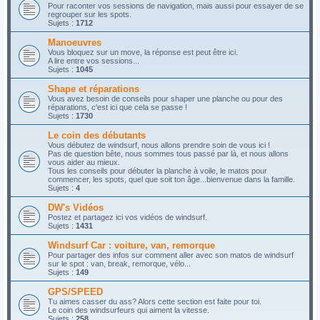
Pour raconter vos sessions de navigation, mais aussi pour essayer de se
regrouper sur les spots.
Sujets :
1712
Manoeuvres
Vous bloquez sur un move, la réponse est peut être ici.
A lire entre vos sessions...
Sujets :
1045
Shape et réparations
Vous avez besoin de conseils pour shaper une planche ou pour des
réparations, c'est ici que cela se passe !
Sujets :
1730
Le coin des débutants
Vous débutez de windsurf, nous allons prendre soin de vous ici !
Pas de question bête, nous sommes tous passé par là, et nous allons
vous aider au mieux.
Tous les conseils pour débuter la planche à voile, le matos pour
commencer, les spots, quel que soit ton âge...bienvenue dans la famille.
Sujets :
4
DW's Vidéos
Postez et partagez ici vos vidéos de windsurf.
Sujets :
1431
Windsurf Car : voiture, van, remorque
Pour partager des infos sur comment aller avec son matos de windsurf
sur le spot : van, break, remorque, vélo...
Sujets :
149
GPS/SPEED
Tu aimes casser du ass? Alors cette section est faite pour toi.
Le coin des windsurfeurs qui aiment la vitesse.
Sujets :
258