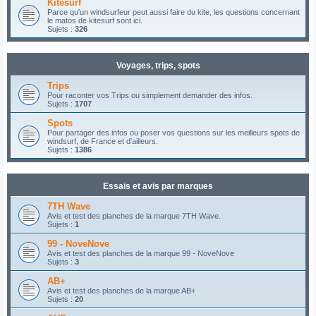
Kitesurf
Parce qu'un windsurfeur peut aussi faire du kite, les questions concernant
le matos de kitesurf sont ici.
Sujets :
326
Voyages, trips, spots
Trips
Pour raconter vos Trips ou simplement demander des infos.
Sujets :
1707
Spots
Pour partager des infos ou poser vos questions sur les meilleurs spots de
windsurf, de France et d'ailleurs.
Sujets :
1386
Essais et avis par marques
7TH Wave
Avis et test des planches de la marque 7TH Wave.
Sujets :
1
99 - NoveNove
Avis et test des planches de la marque 99 - NoveNove
Sujets :
3
AB+
Avis et test des planches de la marque AB+
Sujets :
20