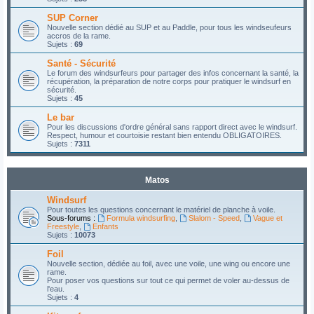
SUP Corner
Nouvelle section dédié au SUP et au Paddle, pour tous les windseufeurs
accros de la rame.
Sujets :
69
Santé - Sécurité
Le forum des windsurfeurs pour partager des infos concernant la santé, la
récupération, la préparation de notre corps pour pratiquer le windsurf en
sécurité.
Sujets :
45
Le bar
Pour les discussions d'ordre général sans rapport direct avec le windsurf.
Respect, humour et courtoisie restant bien entendu OBLIGATOIRES.
Sujets :
7311
Matos
Windsurf
Pour toutes les questions concernant le matériel de planche à voile.
Sous-forums :
Formula windsurfing
,
Slalom - Speed
,
Vague et
Freestyle
,
Enfants
Sujets :
10073
Foil
Nouvelle section, dédiée au foil, avec une voile, une wing ou encore une
rame.
Pour poser vos questions sur tout ce qui permet de voler au-dessus de
l'eau.
Sujets :
4