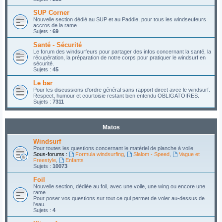
SUP Corner
Nouvelle section dédié au SUP et au Paddle, pour tous les windseufeurs
accros de la rame.
Sujets :
69
Santé - Sécurité
Le forum des windsurfeurs pour partager des infos concernant la santé, la
récupération, la préparation de notre corps pour pratiquer le windsurf en
sécurité.
Sujets :
45
Le bar
Pour les discussions d'ordre général sans rapport direct avec le windsurf.
Respect, humour et courtoisie restant bien entendu OBLIGATOIRES.
Sujets :
7311
Matos
Windsurf
Pour toutes les questions concernant le matériel de planche à voile.
Sous-forums :
Formula windsurfing
,
Slalom - Speed
,
Vague et
Freestyle
,
Enfants
Sujets :
10073
Foil
Nouvelle section, dédiée au foil, avec une voile, une wing ou encore une
rame.
Pour poser vos questions sur tout ce qui permet de voler au-dessus de
l'eau.
Sujets :
4