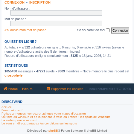
CONNEXION
•
INSCRIPTION
Nom d’utilisateur :
Mot de passe :
J’ai oublié mon mot de passe
Se souvenir de moi
QUI EST EN LIGNE ?
Au total, il y a
322
utilisateurs en ligne :: 6 inscrits, 0 invisible et 316 invités (selon le
nombre d’utilisateurs actifs des 5 dernières minutes)
Record d’utilisateurs en ligne simultanément :
3125
le 13 janv. 2026, 14:21
STATISTIQUES
1055438
messages •
47271
sujets •
9309
membres • Notre membre le plus récent est
drosophyle
Home
Forum
Supprimer les cookies
Fuseau horaire sur
UTC+02:00
DIRECTWIND
Accueil
Forum windsurf
Petites annonces, vendez et achetez votre matos d'occasion
Où faire du windsurf et de la planche à voile en France : les spots de Windsurf
La météo pour le windsurf
Le vent en direct, partagez les conditions sur les spots
Développé par
phpBB
® Forum Software © phpBB Limited