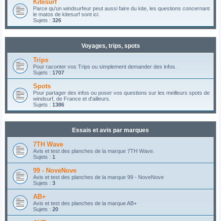
Kitesurf
Parce qu'un windsurfeur peut aussi faire du kite, les questions concernant
le matos de kitesurf sont ici.
Sujets :
326
Voyages, trips, spots
Trips
Pour raconter vos Trips ou simplement demander des infos.
Sujets :
1707
Spots
Pour partager des infos ou poser vos questions sur les meilleurs spots de
windsurf, de France et d'ailleurs.
Sujets :
1386
Essais et avis par marques
7TH Wave
Avis et test des planches de la marque 7TH Wave.
Sujets :
1
99 - NoveNove
Avis et test des planches de la marque 99 - NoveNove
Sujets :
3
AB+
Avis et test des planches de la marque AB+
Sujets :
20