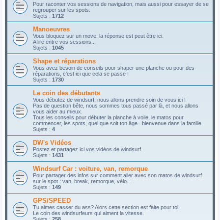
Pour raconter vos sessions de navigation, mais aussi pour essayer de se
regrouper sur les spots.
Sujets :
1712
Manoeuvres
Vous bloquez sur un move, la réponse est peut être ici.
A lire entre vos sessions...
Sujets :
1045
Shape et réparations
Vous avez besoin de conseils pour shaper une planche ou pour des
réparations, c'est ici que cela se passe !
Sujets :
1730
Le coin des débutants
Vous débutez de windsurf, nous allons prendre soin de vous ici !
Pas de question bête, nous sommes tous passé par là, et nous allons
vous aider au mieux.
Tous les conseils pour débuter la planche à voile, le matos pour
commencer, les spots, quel que soit ton âge...bienvenue dans la famille.
Sujets :
4
DW's Vidéos
Postez et partagez ici vos vidéos de windsurf.
Sujets :
1431
Windsurf Car : voiture, van, remorque
Pour partager des infos sur comment aller avec son matos de windsurf
sur le spot : van, break, remorque, vélo...
Sujets :
149
GPS/SPEED
Tu aimes casser du ass? Alors cette section est faite pour toi.
Le coin des windsurfeurs qui aiment la vitesse.
Sujets :
258