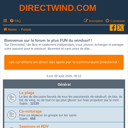
DIRECTWIND.COM
FAQ
Inscription
Connexion
R
Home
Forum
e
Bienvenue sur le forum le plus FUN du windsurf !
c
Sur Directwind, site libre et totalement indépendant, vous pouvez échanger et partager
votre passion pour le windsurf, librement et sans prise de tête...
h
e
r
c
Il est 09 août 2026, 09:12
h
e
Général
r
La plage
Le lieu de discusion favoris de tous les passionnés de windsurf, de kite, de
foil, de wing, ou de tout ce qui peut glisser sur l'eau propulser par le vent.
Sujets :
12120
Co-voiturage
Pour se déplacer en groupe sur les spots.
Sujets :
658
Sessions et RDV