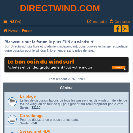
DIRECTWIND.COM
FAQ
Inscription
Connexion
R
Home
Forum
e
Bienvenue sur le forum le plus FUN du windsurf !
c
Sur Directwind, site libre et totalement indépendant, vous pouvez échanger et partager
votre passion pour le windsurf, librement et sans prise de tête...
h
e
r
c
Il est 09 août 2026, 09:09
h
e
Général
r
La plage
Le lieu de discusion favoris de tous les passionnés de windsurf, de kite, de
foil, de wing, ou de tout ce qui peut glisser sur l'eau propulser par le vent.
Sujets :
12120
Co-voiturage
Pour se déplacer en groupe sur les spots.
Sujets :
658
Sessions et RDV