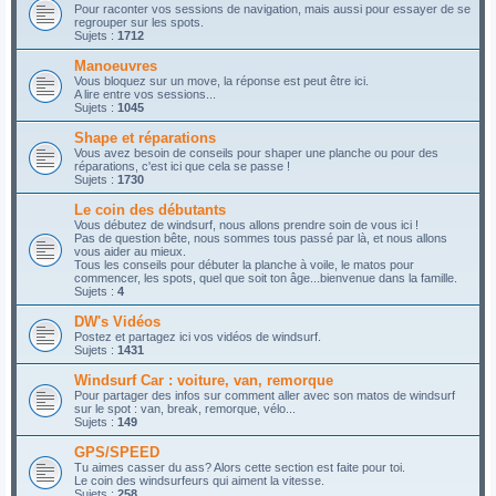
Pour raconter vos sessions de navigation, mais aussi pour essayer de se
regrouper sur les spots.
Sujets :
1712
Manoeuvres
Vous bloquez sur un move, la réponse est peut être ici.
A lire entre vos sessions...
Sujets :
1045
Shape et réparations
Vous avez besoin de conseils pour shaper une planche ou pour des
réparations, c'est ici que cela se passe !
Sujets :
1730
Le coin des débutants
Vous débutez de windsurf, nous allons prendre soin de vous ici !
Pas de question bête, nous sommes tous passé par là, et nous allons
vous aider au mieux.
Tous les conseils pour débuter la planche à voile, le matos pour
commencer, les spots, quel que soit ton âge...bienvenue dans la famille.
Sujets :
4
DW's Vidéos
Postez et partagez ici vos vidéos de windsurf.
Sujets :
1431
Windsurf Car : voiture, van, remorque
Pour partager des infos sur comment aller avec son matos de windsurf
sur le spot : van, break, remorque, vélo...
Sujets :
149
GPS/SPEED
Tu aimes casser du ass? Alors cette section est faite pour toi.
Le coin des windsurfeurs qui aiment la vitesse.
Sujets :
258