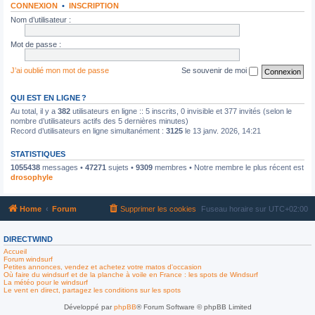
CONNEXION
•
INSCRIPTION
Nom d’utilisateur :
Mot de passe :
J’ai oublié mon mot de passe
Se souvenir de moi
QUI EST EN LIGNE ?
Au total, il y a
382
utilisateurs en ligne :: 5 inscrits, 0 invisible et 377 invités (selon le
nombre d’utilisateurs actifs des 5 dernières minutes)
Record d’utilisateurs en ligne simultanément :
3125
le 13 janv. 2026, 14:21
STATISTIQUES
1055438
messages •
47271
sujets •
9309
membres • Notre membre le plus récent est
drosophyle
Home
Forum
Supprimer les cookies
Fuseau horaire sur
UTC+02:00
DIRECTWIND
Accueil
Forum windsurf
Petites annonces, vendez et achetez votre matos d'occasion
Où faire du windsurf et de la planche à voile en France : les spots de Windsurf
La météo pour le windsurf
Le vent en direct, partagez les conditions sur les spots
Développé par
phpBB
® Forum Software © phpBB Limited