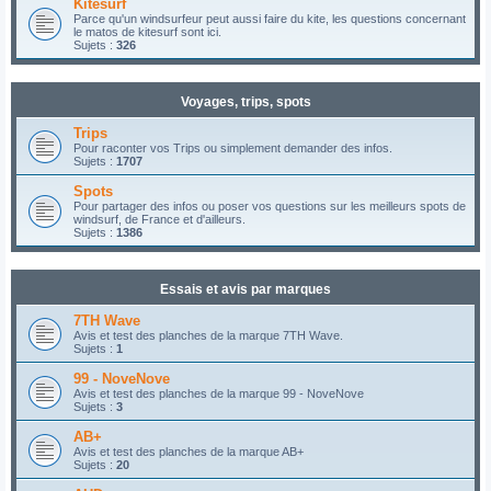
Kitesurf
Parce qu'un windsurfeur peut aussi faire du kite, les questions concernant
le matos de kitesurf sont ici.
Sujets :
326
Voyages, trips, spots
Trips
Pour raconter vos Trips ou simplement demander des infos.
Sujets :
1707
Spots
Pour partager des infos ou poser vos questions sur les meilleurs spots de
windsurf, de France et d'ailleurs.
Sujets :
1386
Essais et avis par marques
7TH Wave
Avis et test des planches de la marque 7TH Wave.
Sujets :
1
99 - NoveNove
Avis et test des planches de la marque 99 - NoveNove
Sujets :
3
AB+
Avis et test des planches de la marque AB+
Sujets :
20