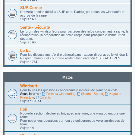
SUP Corner
Nouvelle section dédié au SUP et au Paddle, pour tous les windseufeurs
accros de la rame.
Sujets :
69
Santé - Sécurité
Le forum des windsurfeurs pour partager des infos concernant la santé, la
récupération, la préparation de notre corps pour pratiquer le windsurf en
sécurité.
Sujets :
45
Le bar
Pour les discussions d'ordre général sans rapport direct avec le windsurf.
Respect, humour et courtoisie restant bien entendu OBLIGATOIRES.
Sujets :
7311
Matos
Windsurf
Pour toutes les questions concernant le matériel de planche à voile.
Sous-forums :
Formula windsurfing
,
Slalom - Speed
,
Vague et
Freestyle
,
Enfants
Sujets :
10073
Foil
Nouvelle section, dédiée au foil, avec une voile, une wing ou encore une
rame.
Pour poser vos questions sur tout ce qui permet de voler au-dessus de
l'eau.
Sujets :
4