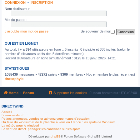
CONNEXION
•
INSCRIPTION
Nom d’utilisateur :
Mot de passe :
J’ai oublié mon mot de passe
Se souvenir de moi
QUI EST EN LIGNE ?
Au total, il y a
394
utilisateurs en ligne :: 6 inscrits, 0 invisible et 388 invités (selon le
nombre d’utilisateurs actifs des 5 dernières minutes)
Record d’utilisateurs en ligne simultanément :
3125
le 13 janv. 2026, 14:21
STATISTIQUES
1055439
messages •
47272
sujets •
9309
membres • Notre membre le plus récent est
drosophyle
Home
Forum
Supprimer les cookies
Fuseau horaire sur
UTC+02:00
DIRECTWIND
Accueil
Forum windsurf
Petites annonces, vendez et achetez votre matos d'occasion
Où faire du windsurf et de la planche à voile en France : les spots de Windsurf
La météo pour le windsurf
Le vent en direct, partagez les conditions sur les spots
Développé par
phpBB
® Forum Software © phpBB Limited