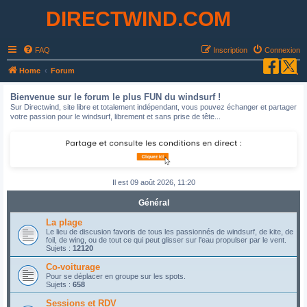
DIRECTWIND.COM
FAQ
Inscription
Connexion
R
Home
Forum
e
Bienvenue sur le forum le plus FUN du windsurf !
c
Sur Directwind, site libre et totalement indépendant, vous pouvez échanger et partager
votre passion pour le windsurf, librement et sans prise de tête...
h
e
r
c
Il est 09 août 2026, 11:20
h
e
Général
r
La plage
Le lieu de discusion favoris de tous les passionnés de windsurf, de kite, de
foil, de wing, ou de tout ce qui peut glisser sur l'eau propulser par le vent.
Sujets :
12120
Co-voiturage
Pour se déplacer en groupe sur les spots.
Sujets :
658
Sessions et RDV