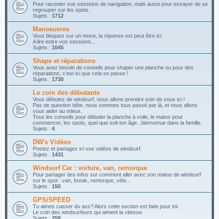
Pour raconter vos sessions de navigation, mais aussi pour essayer de se
regrouper sur les spots.
Sujets :
1712
Manoeuvres
Vous bloquez sur un move, la réponse est peut être ici.
A lire entre vos sessions...
Sujets :
1045
Shape et réparations
Vous avez besoin de conseils pour shaper une planche ou pour des
réparations, c'est ici que cela se passe !
Sujets :
1730
Le coin des débutants
Vous débutez de windsurf, nous allons prendre soin de vous ici !
Pas de question bête, nous sommes tous passé par là, et nous allons
vous aider au mieux.
Tous les conseils pour débuter la planche à voile, le matos pour
commencer, les spots, quel que soit ton âge...bienvenue dans la famille.
Sujets :
4
DW's Vidéos
Postez et partagez ici vos vidéos de windsurf.
Sujets :
1431
Windsurf Car : voiture, van, remorque
Pour partager des infos sur comment aller avec son matos de windsurf
sur le spot : van, break, remorque, vélo...
Sujets :
150
GPS/SPEED
Tu aimes casser du ass? Alors cette section est faite pour toi.
Le coin des windsurfeurs qui aiment la vitesse.
Sujets :
258