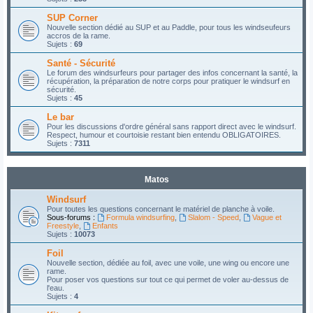
SUP Corner
Nouvelle section dédié au SUP et au Paddle, pour tous les windseufeurs
accros de la rame.
Sujets :
69
Santé - Sécurité
Le forum des windsurfeurs pour partager des infos concernant la santé, la
récupération, la préparation de notre corps pour pratiquer le windsurf en
sécurité.
Sujets :
45
Le bar
Pour les discussions d'ordre général sans rapport direct avec le windsurf.
Respect, humour et courtoisie restant bien entendu OBLIGATOIRES.
Sujets :
7311
Matos
Windsurf
Pour toutes les questions concernant le matériel de planche à voile.
Sous-forums :
Formula windsurfing
,
Slalom - Speed
,
Vague et
Freestyle
,
Enfants
Sujets :
10073
Foil
Nouvelle section, dédiée au foil, avec une voile, une wing ou encore une
rame.
Pour poser vos questions sur tout ce qui permet de voler au-dessus de
l'eau.
Sujets :
4