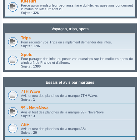
Kitesurf
Parce qu'un windsurfeur peut aussi faire du kite, les questions concernant
le matos de kitesurf sont ici.
Sujets :
326
Voyages, trips, spots
Trips
Pour raconter vos Trips ou simplement demander des infos.
Sujets :
1707
Spots
Pour partager des infos ou poser vos questions sur les meilleurs spots de
windsurf, de France et d'ailleurs.
Sujets :
1386
Essais et avis par marques
7TH Wave
Avis et test des planches de la marque 7TH Wave.
Sujets :
1
99 - NoveNove
Avis et test des planches de la marque 99 - NoveNove
Sujets :
3
AB+
Avis et test des planches de la marque AB+
Sujets :
20