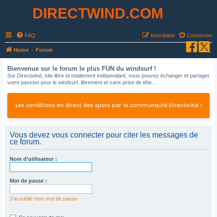
DIRECTWIND.COM
FAQ
Inscription
Connexion
R
Home
Forum
e
Bienvenue sur le forum le plus FUN du windsurf !
c
Sur Directwind, site libre et totalement indépendant, vous pouvez échanger et partager
votre passion pour le windsurf, librement et sans prise de tête...
h
e
r
c
h
Vous devez vous connecter pour citer les messages de
ce forum.
e
r
Nom d’utilisateur :
Mot de passe :
J’ai oublié mon mot de passe