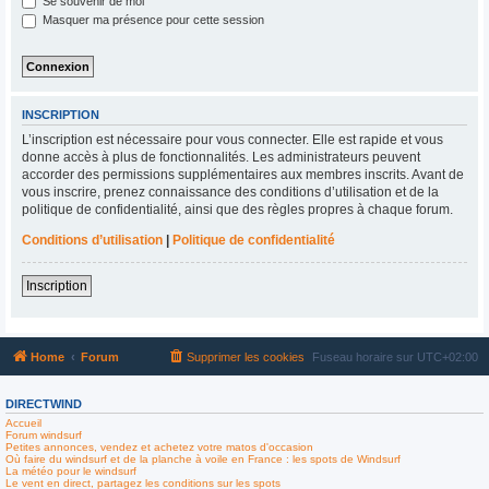
Se souvenir de moi
Masquer ma présence pour cette session
INSCRIPTION
L’inscription est nécessaire pour vous connecter. Elle est rapide et vous
donne accès à plus de fonctionnalités. Les administrateurs peuvent
accorder des permissions supplémentaires aux membres inscrits. Avant de
vous inscrire, prenez connaissance des conditions d’utilisation et de la
politique de confidentialité, ainsi que des règles propres à chaque forum.
Conditions d’utilisation
|
Politique de confidentialité
Inscription
Home
Forum
Supprimer les cookies
Fuseau horaire sur
UTC+02:00
DIRECTWIND
Accueil
Forum windsurf
Petites annonces, vendez et achetez votre matos d'occasion
Où faire du windsurf et de la planche à voile en France : les spots de Windsurf
La météo pour le windsurf
Le vent en direct, partagez les conditions sur les spots