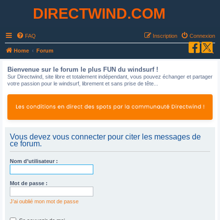
DIRECTWIND.COM
FAQ
Inscription
Connexion
R
Home
Forum
e
Bienvenue sur le forum le plus FUN du windsurf !
c
Sur Directwind, site libre et totalement indépendant, vous pouvez échanger et partager
votre passion pour le windsurf, librement et sans prise de tête...
h
e
r
c
h
Vous devez vous connecter pour citer les messages de
ce forum.
e
r
Nom d’utilisateur :
Mot de passe :
J’ai oublié mon mot de passe