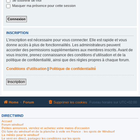
Se souvenir de moi
Masquer ma présence pour cette session
INSCRIPTION
L’inscription est nécessaire pour vous connecter. Elle est rapide et vous
donne accès à plus de fonctionnalités. Les administrateurs peuvent
accorder des permissions supplémentaires aux membres inscrits. Avant de
vous inscrire, prenez connaissance des conditions d’utilisation et de la
politique de confidentialité, ainsi que des règles propres à chaque forum.
Conditions d’utilisation
|
Politique de confidentialité
Inscription
Home
Forum
Supprimer les cookies
Fuseau horaire sur
UTC+02:00
DIRECTWIND
Accueil
Forum windsurf
Petites annonces, vendez et achetez votre matos d'occasion
Où faire du windsurf et de la planche à voile en France : les spots de Windsurf
La météo pour le windsurf
Le vent en direct, partagez les conditions sur les spots