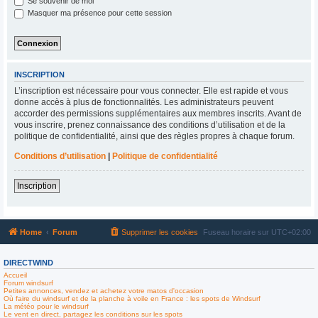
Se souvenir de moi
Masquer ma présence pour cette session
INSCRIPTION
L’inscription est nécessaire pour vous connecter. Elle est rapide et vous
donne accès à plus de fonctionnalités. Les administrateurs peuvent
accorder des permissions supplémentaires aux membres inscrits. Avant de
vous inscrire, prenez connaissance des conditions d’utilisation et de la
politique de confidentialité, ainsi que des règles propres à chaque forum.
Conditions d’utilisation
|
Politique de confidentialité
Inscription
Home
Forum
Supprimer les cookies
Fuseau horaire sur
UTC+02:00
DIRECTWIND
Accueil
Forum windsurf
Petites annonces, vendez et achetez votre matos d'occasion
Où faire du windsurf et de la planche à voile en France : les spots de Windsurf
La météo pour le windsurf
Le vent en direct, partagez les conditions sur les spots