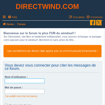
DIRECTWIND.COM
FAQ
Inscription
Connexion
R
Home
Forum
e
Bienvenue sur le forum le plus FUN du windsurf !
c
Sur Directwind, site libre et totalement indépendant, vous pouvez échanger et partager
votre passion pour le windsurf, librement et sans prise de tête...
h
e
r
c
h
Vous devez vous connecter pour citer les messages de
ce forum.
e
r
Nom d’utilisateur :
Mot de passe :
J’ai oublié mon mot de passe