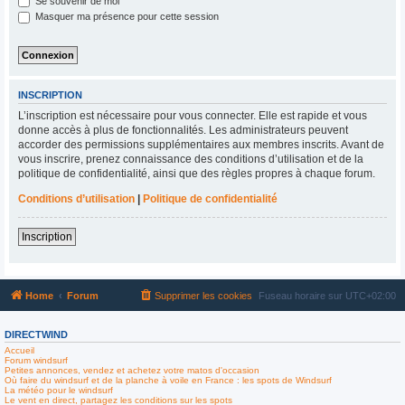
Se souvenir de moi
Masquer ma présence pour cette session
INSCRIPTION
L’inscription est nécessaire pour vous connecter. Elle est rapide et vous
donne accès à plus de fonctionnalités. Les administrateurs peuvent
accorder des permissions supplémentaires aux membres inscrits. Avant de
vous inscrire, prenez connaissance des conditions d’utilisation et de la
politique de confidentialité, ainsi que des règles propres à chaque forum.
Conditions d’utilisation
|
Politique de confidentialité
Inscription
Home
Forum
Supprimer les cookies
Fuseau horaire sur
UTC+02:00
DIRECTWIND
Accueil
Forum windsurf
Petites annonces, vendez et achetez votre matos d'occasion
Où faire du windsurf et de la planche à voile en France : les spots de Windsurf
La météo pour le windsurf
Le vent en direct, partagez les conditions sur les spots