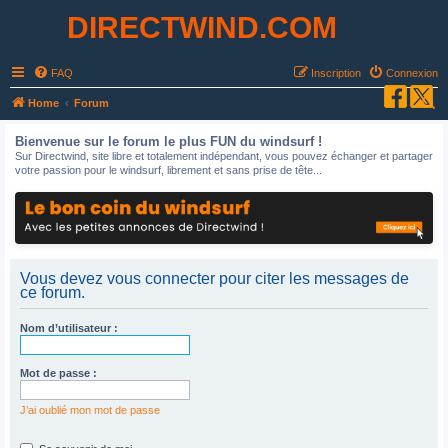
DIRECTWIND.COM
FAQ
Inscription
Connexion
R
Home
Forum
e
Bienvenue sur le forum le plus FUN du windsurf !
c
Sur Directwind, site libre et totalement indépendant, vous pouvez échanger et partager
votre passion pour le windsurf, librement et sans prise de tête...
h
e
r
c
h
Vous devez vous connecter pour citer les messages de
ce forum.
e
r
Nom d’utilisateur :
Mot de passe :
J’ai oublié mon mot de passe