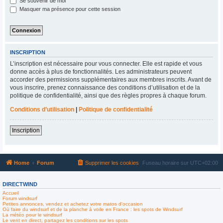
Se souvenir de moi
Masquer ma présence pour cette session
INSCRIPTION
L’inscription est nécessaire pour vous connecter. Elle est rapide et vous
donne accès à plus de fonctionnalités. Les administrateurs peuvent
accorder des permissions supplémentaires aux membres inscrits. Avant de
vous inscrire, prenez connaissance des conditions d’utilisation et de la
politique de confidentialité, ainsi que des règles propres à chaque forum.
Conditions d’utilisation
|
Politique de confidentialité
Inscription
Home
Forum
Supprimer les cookies
Fuseau horaire sur
UTC+02:00
DIRECTWIND
Accueil
Forum windsurf
Petites annonces, vendez et achetez votre matos d'occasion
Où faire du windsurf et de la planche à voile en France : les spots de Windsurf
La météo pour le windsurf
Le vent en direct, partagez les conditions sur les spots