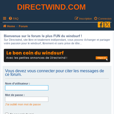
DIRECTWIND.COM
FAQ
Inscription
Connexion
R
Home
Forum
e
Bienvenue sur le forum le plus FUN du windsurf !
c
Sur Directwind, site libre et totalement indépendant, vous pouvez échanger et partager
votre passion pour le windsurf, librement et sans prise de tête...
h
e
r
c
h
Vous devez vous connecter pour citer les messages de
ce forum.
e
r
Nom d’utilisateur :
Mot de passe :
J’ai oublié mon mot de passe