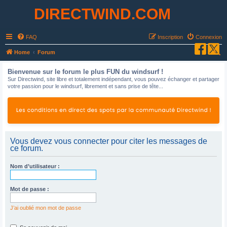
DIRECTWIND.COM
FAQ
Inscription
Connexion
R
Home
Forum
e
Bienvenue sur le forum le plus FUN du windsurf !
c
Sur Directwind, site libre et totalement indépendant, vous pouvez échanger et partager
votre passion pour le windsurf, librement et sans prise de tête...
h
e
r
c
h
Vous devez vous connecter pour citer les messages de
ce forum.
e
r
Nom d’utilisateur :
Mot de passe :
J’ai oublié mon mot de passe