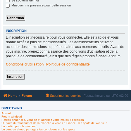
Se souvenir de moi
Masquer ma présence pour cette session
INSCRIPTION
L’inscription est nécessaire pour vous connecter. Elle est rapide et vous
donne accès à plus de fonctionnalités. Les administrateurs peuvent
accorder des permissions supplémentaires aux membres inscrits. Avant de
vous inscrire, prenez connaissance des conditions d’utilisation et de la
politique de confidentialité, ainsi que des règles propres à chaque forum.
Conditions d’utilisation
|
Politique de confidentialité
Inscription
Home
Forum
Supprimer les cookies
Fuseau horaire sur
UTC+02:00
DIRECTWIND
Accueil
Forum windsurf
Petites annonces, vendez et achetez votre matos d'occasion
Où faire du windsurf et de la planche à voile en France : les spots de Windsurf
La météo pour le windsurf
Le vent en direct, partagez les conditions sur les spots