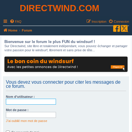
DIRECTWIND.COM
FAQ
Inscription
Connexion
R
Home
Forum
e
Bienvenue sur le forum le plus FUN du windsurf !
c
Sur Directwind, site libre et totalement indépendant, vous pouvez échanger et partager
votre passion pour le windsurf, librement et sans prise de tête...
h
e
r
c
h
Vous devez vous connecter pour citer les messages de
ce forum.
e
r
Nom d’utilisateur :
Mot de passe :
J’ai oublié mon mot de passe