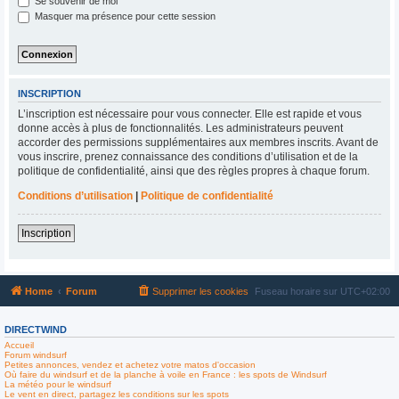
Se souvenir de moi
Masquer ma présence pour cette session
INSCRIPTION
L’inscription est nécessaire pour vous connecter. Elle est rapide et vous
donne accès à plus de fonctionnalités. Les administrateurs peuvent
accorder des permissions supplémentaires aux membres inscrits. Avant de
vous inscrire, prenez connaissance des conditions d’utilisation et de la
politique de confidentialité, ainsi que des règles propres à chaque forum.
Conditions d’utilisation
|
Politique de confidentialité
Inscription
Home
Forum
Supprimer les cookies
Fuseau horaire sur
UTC+02:00
DIRECTWIND
Accueil
Forum windsurf
Petites annonces, vendez et achetez votre matos d'occasion
Où faire du windsurf et de la planche à voile en France : les spots de Windsurf
La météo pour le windsurf
Le vent en direct, partagez les conditions sur les spots