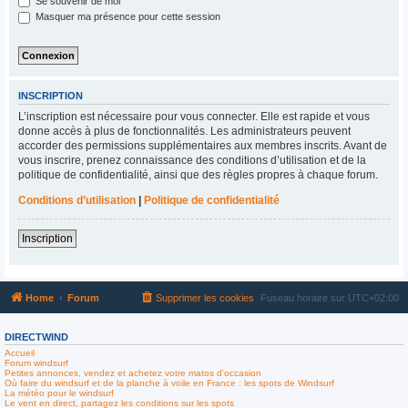
Se souvenir de moi
Masquer ma présence pour cette session
INSCRIPTION
L’inscription est nécessaire pour vous connecter. Elle est rapide et vous
donne accès à plus de fonctionnalités. Les administrateurs peuvent
accorder des permissions supplémentaires aux membres inscrits. Avant de
vous inscrire, prenez connaissance des conditions d’utilisation et de la
politique de confidentialité, ainsi que des règles propres à chaque forum.
Conditions d’utilisation
|
Politique de confidentialité
Inscription
Home
Forum
Supprimer les cookies
Fuseau horaire sur
UTC+02:00
DIRECTWIND
Accueil
Forum windsurf
Petites annonces, vendez et achetez votre matos d'occasion
Où faire du windsurf et de la planche à voile en France : les spots de Windsurf
La météo pour le windsurf
Le vent en direct, partagez les conditions sur les spots