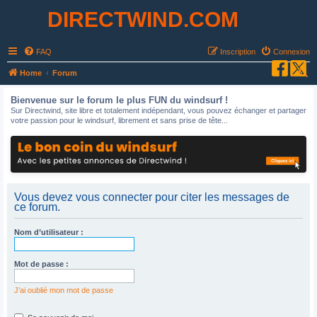
DIRECTWIND.COM
FAQ
Inscription
Connexion
R
Home
Forum
e
Bienvenue sur le forum le plus FUN du windsurf !
c
Sur Directwind, site libre et totalement indépendant, vous pouvez échanger et partager
votre passion pour le windsurf, librement et sans prise de tête...
h
e
r
c
h
Vous devez vous connecter pour citer les messages de
ce forum.
e
r
Nom d’utilisateur :
Mot de passe :
J’ai oublié mon mot de passe