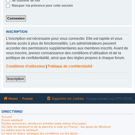
Se souvenir de moi
Masquer ma présence pour cette session
INSCRIPTION
L’inscription est nécessaire pour vous connecter. Elle est rapide et vous
donne accès à plus de fonctionnalités. Les administrateurs peuvent
accorder des permissions supplémentaires aux membres inscrits. Avant de
vous inscrire, prenez connaissance des conditions d’utilisation et de la
politique de confidentialité, ainsi que des règles propres à chaque forum.
Conditions d’utilisation
|
Politique de confidentialité
Inscription
Home
Forum
Supprimer les cookies
Fuseau horaire sur
UTC+02:00
DIRECTWIND
Accueil
Forum windsurf
Petites annonces, vendez et achetez votre matos d'occasion
Où faire du windsurf et de la planche à voile en France : les spots de Windsurf
La météo pour le windsurf
Le vent en direct, partagez les conditions sur les spots