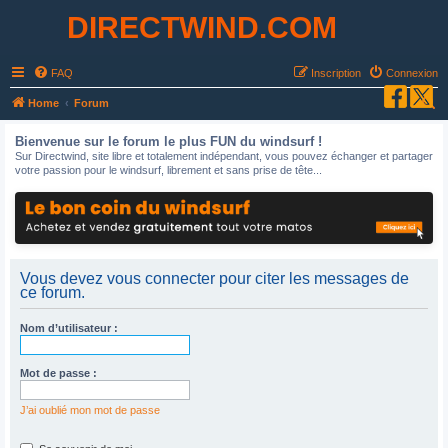
DIRECTWIND.COM
FAQ
Inscription
Connexion
R
Home
Forum
e
Bienvenue sur le forum le plus FUN du windsurf !
c
Sur Directwind, site libre et totalement indépendant, vous pouvez échanger et partager
votre passion pour le windsurf, librement et sans prise de tête...
h
e
r
c
h
Vous devez vous connecter pour citer les messages de
ce forum.
e
r
Nom d’utilisateur :
Mot de passe :
J’ai oublié mon mot de passe