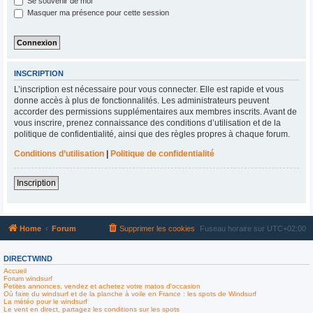
Se souvenir de moi
Masquer ma présence pour cette session
INSCRIPTION
L’inscription est nécessaire pour vous connecter. Elle est rapide et vous
donne accès à plus de fonctionnalités. Les administrateurs peuvent
accorder des permissions supplémentaires aux membres inscrits. Avant de
vous inscrire, prenez connaissance des conditions d’utilisation et de la
politique de confidentialité, ainsi que des règles propres à chaque forum.
Conditions d’utilisation
|
Politique de confidentialité
Inscription
Home
Forum
Supprimer les cookies
Fuseau horaire sur
UTC+02:00
DIRECTWIND
Accueil
Forum windsurf
Petites annonces, vendez et achetez votre matos d'occasion
Où faire du windsurf et de la planche à voile en France : les spots de Windsurf
La météo pour le windsurf
Le vent en direct, partagez les conditions sur les spots