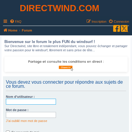
DIRECTWIND.COM
FAQ
Inscription
Connexion
R
Home
Forum
e
Bienvenue sur le forum le plus FUN du windsurf !
c
Sur Directwind, site libre et totalement indépendant, vous pouvez échanger et partager
votre passion pour le windsurf, librement et sans prise de tête...
h
e
r
c
h
Vous devez vous connecter pour répondre aux sujets de
ce forum.
e
r
Nom d’utilisateur :
Mot de passe :
J’ai oublié mon mot de passe