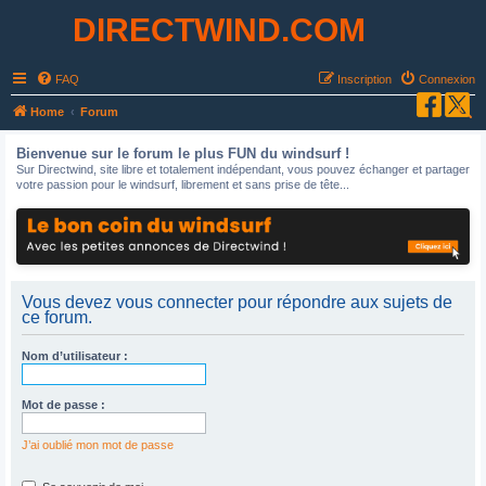
DIRECTWIND.COM
FAQ
Inscription
Connexion
R
Home
Forum
e
Bienvenue sur le forum le plus FUN du windsurf !
c
Sur Directwind, site libre et totalement indépendant, vous pouvez échanger et partager
votre passion pour le windsurf, librement et sans prise de tête...
h
e
r
c
h
Vous devez vous connecter pour répondre aux sujets de
ce forum.
e
r
Nom d’utilisateur :
Mot de passe :
J’ai oublié mon mot de passe