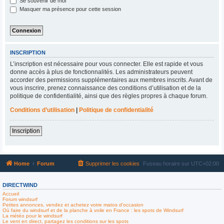
Se souvenir de moi
Masquer ma présence pour cette session
INSCRIPTION
L’inscription est nécessaire pour vous connecter. Elle est rapide et vous
donne accès à plus de fonctionnalités. Les administrateurs peuvent
accorder des permissions supplémentaires aux membres inscrits. Avant de
vous inscrire, prenez connaissance des conditions d’utilisation et de la
politique de confidentialité, ainsi que des règles propres à chaque forum.
Conditions d’utilisation
|
Politique de confidentialité
Inscription
Home
Forum
Supprimer les cookies
Fuseau horaire sur
UTC+02:00
DIRECTWIND
Accueil
Forum windsurf
Petites annonces, vendez et achetez votre matos d'occasion
Où faire du windsurf et de la planche à voile en France : les spots de Windsurf
La météo pour le windsurf
Le vent en direct, partagez les conditions sur les spots