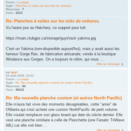
Forum :
La plage
Sujet :
Planches à voiles sur les toits de voitures.
Réponses :
7
Vues :
1013
Re: Planches à voiles sur les toits de voitures.
Vu l'autre jour au Hatchery, ce support pour toit:
https://main.clubgps.ca/storage/guyt/rack yakima.jpg
C'est un Yakima (non-disponible aujourd'hui), mais y avait aussi les
fameux Gorge Rax, de fabrication artisanale, vendu à la boutique
Windance aux Gorges. On a toujours le nôtre, qui nous ...
Aller au message
par
guyt
03 août 2026, 23:01
Forum :
La plage
Sujet :
Re: Ma nouvelle planche custom (et autres North Pacific)
Réponses :
94
Vues :
49110
Re: Ma nouvelle planche custom (et autres North Pacific)
Elle m'aura fait vivre des moments désagréables, cette "amie" de
l'Alberta qui s'est acheté une custom NorthPacific de petit volume.
Elle voulait remplacer son glass board qui date du siècle dernier. Elle
veut une planche similaire à celle de Planchette (une Fanatic TriWave
69L) car elle voit bien ...
Aller au message