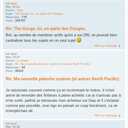
par
guyt
Hier, 22:21
Forum :
Trips
Sujet :
The Gorge, Ici, on parle des Gorges.
Réponses :
776
Vues :
195797
Re: The Gorge, Ici, on parle des Gorges.
Bof, au nombre de membres actifs qu'on a sur DW, on pourrait bien
centraliser tous les sujets en un seul sujet
Aller au message
par
guyt
Hier, 19:47
Forum :
La plage
Sujet :
Re: Ma nouvelle planche custom (et autres North Pacific)
Réponses :
94
Vues :
49110
Re: Ma nouvelle planche custom (et autres North Pacific)
Je raisonnais souvent comme ça en incriminant le matos, il m'est
arrivé de revendre des flotteurs à peine achetés car je n'arrivais pas à
m'en sortir, parfois je retrouvais mon acheteur sur l'eau et il s'éclatait
comme pas possible, mon égo en prenait un coup forcément, ca ne
m'empêchais de ...
Aller au message
par
guyt
Hier, 19:36