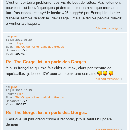
C'est un véritable problème, ces vis de bout de lattes. Pas tellement
pour moi, j'ai trouvé quelques pistes de solution ainsi que mon ami
Ian. Pas encore essayé le loctite 425 suggéré par Endorphin, la cire
d'abeille semble ralentir le "dévissage", mais je trouve pénible d'avoir
à vérifier à chaque ...
Aller au message
par
guyt
31 juil. 2026, 03:20
Forum :
Trips
Sujet :
The Gorge, Ici, on parle des Gorges.
Réponses :
776
Vues :
195797
Re: The Gorge, Ici, on parle des Gorges.
Y a un française qui m'a fait chier au max, alors par mesure de
représailles, je boude DW pour au moins une semaine
Aller au message
par
guyt
30 juil. 2026, 15:35
Forum :
Trips
Sujet :
The Gorge, Ici, on parle des Gorges.
Réponses :
776
Vues :
195797
Re: The Gorge, Ici, on parle des Gorges.
C'est que j'ai pas grand chose à raconter, j'vous ferai un update
demain
Aller au message