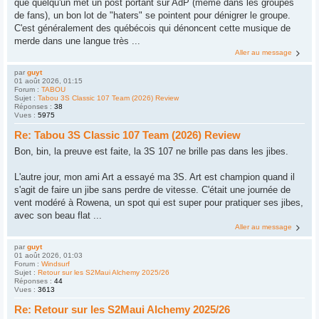
que quelqu'un met un post portant sur AdP (même dans les groupes
de fans), un bon lot de "haters" se pointent pour dénigrer le groupe.
C'est généralement des québécois qui dénoncent cette musique de
merde dans une langue très ...
Aller au message
par
guyt
01 août 2026, 01:15
Forum :
TABOU
Sujet :
Tabou 3S Classic 107 Team (2026) Review
Réponses :
38
Vues :
5975
Re: Tabou 3S Classic 107 Team (2026) Review
Bon, bin, la preuve est faite, la 3S 107 ne brille pas dans les jibes.
L'autre jour, mon ami Art a essayé ma 3S. Art est champion quand il
s'agit de faire un jibe sans perdre de vitesse. C'était une journée de
vent modéré à Rowena, un spot qui est super pour pratiquer ses jibes,
avec son beau flat ...
Aller au message
par
guyt
01 août 2026, 01:03
Forum :
Windsurf
Sujet :
Retour sur les S2Maui Alchemy 2025/26
Réponses :
44
Vues :
3613
Re: Retour sur les S2Maui Alchemy 2025/26