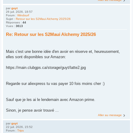
par
guyt
26 juil. 2026, 18:57
Forum :
Windsurf
Sujet :
Retour sur les S2Maui Alchemy 2025/26
Réponses :
44
Vues :
3613
Re: Retour sur les S2Maui Alchemy 2025/26
Mais c'est une bonne idée d'en avoir en réserve et, heureusement,
elles sont disponibles sur Amazon:
https://main.clubgps.ca/storage/guyt/latte2.jpg
Regarde sur aliexpress tu vas payer 10 fois moins cher :)
Sauf que je les ai le lendemain avec Amazon prime.
Sinon, je pense avoir trouvé ...
Aller au message
par
guyt
22 juil. 2026, 15:52
Forum :
Trips