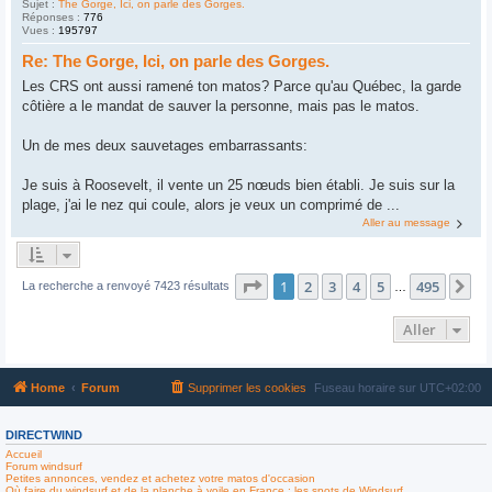
Sujet :
The Gorge, Ici, on parle des Gorges.
Réponses :
776
Vues :
195797
Re: The Gorge, Ici, on parle des Gorges.
Les CRS ont aussi ramené ton matos? Parce qu'au Québec, la garde
côtière a le mandat de sauver la personne, mais pas le matos.
Un de mes deux sauvetages embarrassants:
Je suis à Roosevelt, il vente un 25 nœuds bien établi. Je suis sur la
plage, j'ai le nez qui coule, alors je veux un comprimé de ...
Aller au message
Page
1
sur
495
1
2
3
4
5
495
Su
La recherche a renvoyé 7423 résultats
…
Aller
Home
Forum
Supprimer les cookies
Fuseau horaire sur
UTC+02:00
DIRECTWIND
Accueil
Forum windsurf
Petites annonces, vendez et achetez votre matos d'occasion
Où faire du windsurf et de la planche à voile en France : les spots de Windsurf