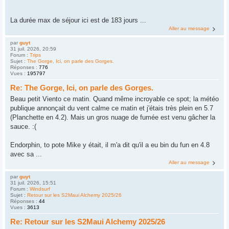
La durée max de séjour ici est de 183 jours ...
Aller au message
par
guyt
31 juil. 2026, 20:59
Forum :
Trips
Sujet :
The Gorge, Ici, on parle des Gorges.
Réponses :
776
Vues :
195797
Re: The Gorge, Ici, on parle des Gorges.
Beau petit Viento ce matin. Quand même incroyable ce spot; la météo
publique annonçait du vent calme ce matin et j'étais très plein en 5.7
(Planchette en 4.2). Mais un gros nuage de fumée est venu gâcher la
sauce. :(
Endorphin, to pote Mike y était, il m'a dit qu'il a eu bin du fun en 4.8
avec sa ...
Aller au message
par
guyt
31 juil. 2026, 15:51
Forum :
Windsurf
Sujet :
Retour sur les S2Maui Alchemy 2025/26
Réponses :
44
Vues :
3613
Re: Retour sur les S2Maui Alchemy 2025/26