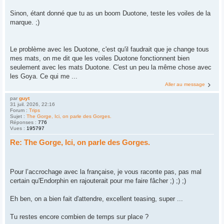
Sinon, étant donné que tu as un boom Duotone, teste les voiles de la
marque. ;)
Le problème avec les Duotone, c'est qu'il faudrait que je change tous
mes mats, on me dit que les voiles Duotone fonctionnent bien
seulement avec les mats Duotone. C'est un peu la même chose avec
les Goya. Ce qui me ...
Aller au message
par
guyt
31 juil. 2026, 22:16
Forum :
Trips
Sujet :
The Gorge, Ici, on parle des Gorges.
Réponses :
776
Vues :
195797
Re: The Gorge, Ici, on parle des Gorges.
Pour l’accrochage avec la française, je vous raconte pas, pas mal
certain qu'Endorphin en rajouterait pour me faire fâcher ;) ;) ;)
Eh ben, on a bien fait d'attendre, excellent teasing, super ...
Tu restes encore combien de temps sur place ?