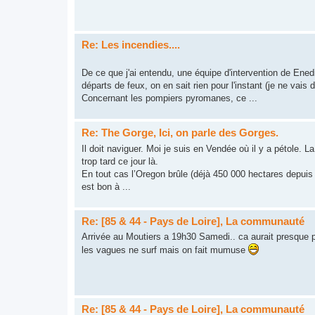
Re: Les incendies....
De ce que j'ai entendu, une équipe d'intervention de Enedi
départs de feux, on en sait rien pour l'instant (je ne vais d
Concernant les pompiers pyromanes, ce ...
Re: The Gorge, Ici, on parle des Gorges.
Il doit naviguer. Moi je suis en Vendée où il y a pétole. L
trop tard ce jour là.
En tout cas l’Oregon brûle (déjà 450 000 hectares depuis 
est bon à ...
Re: [85 & 44 - Pays de Loire], La communauté
Arrivée au Moutiers a 19h30 Samedi.. ca aurait presque pu
les vagues ne surf mais on fait mumuse
Re: [85 & 44 - Pays de Loire], La communauté