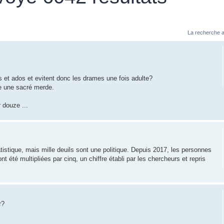
La recherche a
s et ados et evitent donc les drames une fois adulte?
re une sacré merde.
 douze ...
atistique, mais mille deuils sont une politique. Depuis 2017, les personnes
t été multipliées par cinq, un chiffre établi par les chercheurs et repris
r?