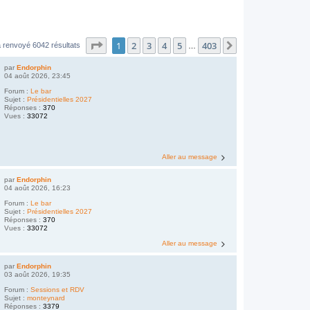
Page
1
sur
403
1
2
3
4
5
403
Suivant
 renvoyé 6042 résultats
…
par
Endorphin
04 août 2026, 23:45
Forum :
Le bar
Sujet :
Présidentielles 2027
Réponses :
370
Vues :
33072
Aller au message
par
Endorphin
04 août 2026, 16:23
Forum :
Le bar
Sujet :
Présidentielles 2027
Réponses :
370
Vues :
33072
Aller au message
par
Endorphin
03 août 2026, 19:35
Forum :
Sessions et RDV
Sujet :
monteynard
Réponses :
3379