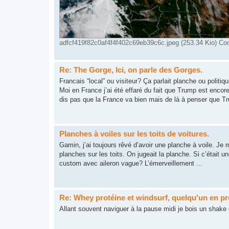
adfcf419f82c0af4f4f402c69eb39c6c.jpeg (253.34 Kio) Con
Re: The Gorge, Ici, on parle des Gorges.
Francais “local” ou visiteur? Ça parlait planche ou politiq
Moi en France j’ai été effaré du fait que Trump est encor
dis pas que la France va bien mais de là à penser que Trum
Planches à voiles sur les toits de voitures.
Gamin, j’ai toujours rêvé d’avoir une planche à voile. Je 
planches sur les toits. On jugeait la planche. Si c’était 
custom avec aileron vague? L’émerveillement ...
Re: Whey protéine et windsurf, quelqu'un en p
Allant souvent naviguer à la pause midi je bois un shake 