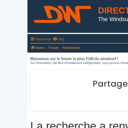
DIREC
The Windsu
Raccourcis
FAQ
Home
Forum
Rechercher
Bienvenue sur le forum le plus FUN du windsurf !
Sur Directwind, site libre et totalement indépendant, vous pouvez échan
La recherche a ren