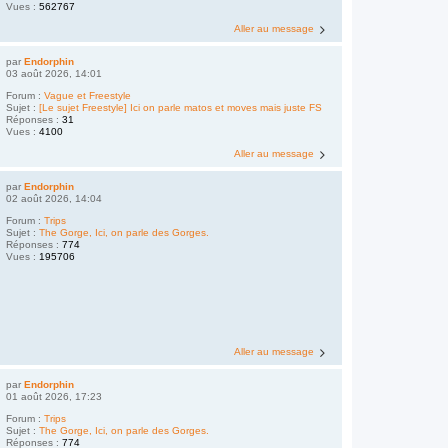
Vues :
562767
Aller au message
par
Endorphin
03 août 2026, 14:01
Forum :
Vague et Freestyle
Sujet :
[Le sujet Freestyle] Ici on parle matos et moves mais juste FS
Réponses :
31
Vues :
4100
Aller au message
par
Endorphin
02 août 2026, 14:04
Forum :
Trips
Sujet :
The Gorge, Ici, on parle des Gorges.
Réponses :
774
Vues :
195706
Aller au message
par
Endorphin
01 août 2026, 17:23
Forum :
Trips
Sujet :
The Gorge, Ici, on parle des Gorges.
Réponses :
774