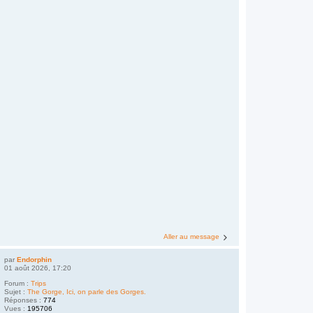
Aller au message
par
Endorphin
01 août 2026, 17:20
Forum :
Trips
Sujet :
The Gorge, Ici, on parle des Gorges.
Réponses :
774
Vues :
195706