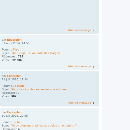
Aller au message
par
Endorphin
01 août 2026, 14:50
Forum :
Trips
Sujet :
The Gorge, Ici, on parle des Gorges.
Réponses :
774
Vues :
195706
Aller au message
par
Endorphin
31 juil. 2026, 17:24
Forum :
La plage
Sujet :
Planches à voiles sur les toits de voitures.
Réponses :
7
Vues :
997
Aller au message
par
Endorphin
30 juil. 2026, 20:55
Forum :
Le bar
Sujet :
Whey protéine et windsurf, quelqu'un en prend ?
Réponses :
4