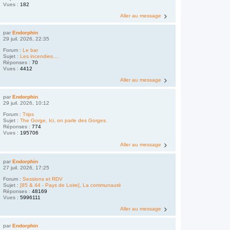
Vues :
182
Aller au message
par
Endorphin
29 juil. 2026, 22:35
Forum :
Le bar
Sujet :
Les incendies....
Réponses :
70
Vues :
4412
Aller au message
par
Endorphin
29 juil. 2026, 10:12
Forum :
Trips
Sujet :
The Gorge, Ici, on parle des Gorges.
Réponses :
774
Vues :
195706
Aller au message
par
Endorphin
27 juil. 2026, 17:25
Forum :
Sessions et RDV
Sujet :
[85 & 44 - Pays de Loire], La communauté
Réponses :
48169
Vues :
5996111
Aller au message
par
Endorphin