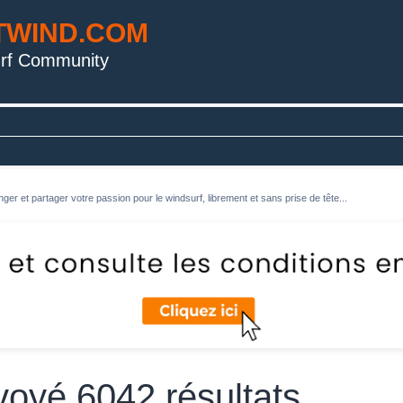
TWIND.COM
rf Community
ger et partager votre passion pour le windsurf, librement et sans prise de tête...
voyé 6042 résultats