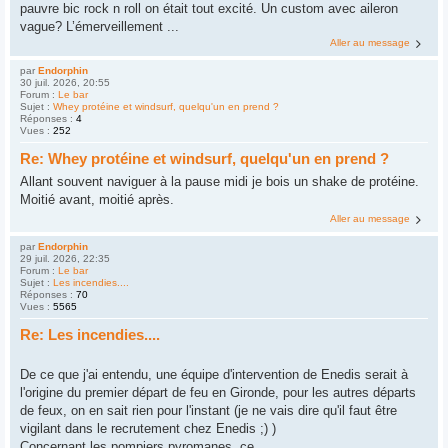
pauvre bic rock n roll on était tout excité. Un custom avec aileron
vague? L’émerveillement ...
Aller au message
par
Endorphin
30 juil. 2026, 20:55
Forum :
Le bar
Sujet :
Whey protéine et windsurf, quelqu'un en prend ?
Réponses :
4
Vues :
252
Re: Whey protéine et windsurf, quelqu'un en prend ?
Allant souvent naviguer à la pause midi je bois un shake de protéine.
Moitié avant, moitié après.
Aller au message
par
Endorphin
29 juil. 2026, 22:35
Forum :
Le bar
Sujet :
Les incendies....
Réponses :
70
Vues :
5565
Re: Les incendies....
De ce que j'ai entendu, une équipe d'intervention de Enedis serait à
l'origine du premier départ de feu en Gironde, pour les autres départs
de feux, on en sait rien pour l'instant (je ne vais dire qu'il faut être
vigilant dans le recrutement chez Enedis ;) )
Concernant les pompiers pyromanes, ce ...