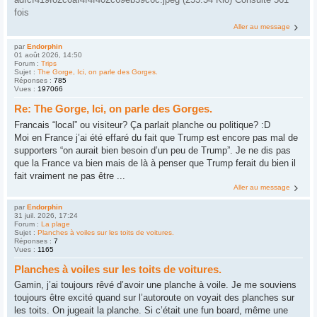
fois
Aller au message
par
Endorphin
01 août 2026, 14:50
Forum :
Trips
Sujet :
The Gorge, Ici, on parle des Gorges.
Réponses :
785
Vues :
197066
Re: The Gorge, Ici, on parle des Gorges.
Francais “local” ou visiteur? Ça parlait planche ou politique? :D
Moi en France j’ai été effaré du fait que Trump est encore pas mal de
supporters “on aurait bien besoin d’un peu de Trump”. Je ne dis pas
que la France va bien mais de là à penser que Trump ferait du bien il
fait vraiment ne pas être ...
Aller au message
par
Endorphin
31 juil. 2026, 17:24
Forum :
La plage
Sujet :
Planches à voiles sur les toits de voitures.
Réponses :
7
Vues :
1165
Planches à voiles sur les toits de voitures.
Gamin, j’ai toujours rêvé d’avoir une planche à voile. Je me souviens
toujours être excité quand sur l’autoroute on voyait des planches sur
les toits. On jugeait la planche. Si c’était une fun board, même une