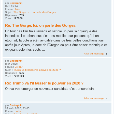
par
Endorphin
Hier, 16:14
Forum :
Trips
Sujet :
The Gorge, Ici, on parle des Gorges.
Réponses :
785
Vues :
197066
Re: The Gorge, Ici, on parle des Gorges.
En tout cas l'air frais reviens et nettoie un peu l'air glauque des
incendies. Les chanceux c'est les mobiles car pendant qu'ici on
étouffait, la cote a été navigable dans de très belles conditions jour
après jour. Apres, la cote de l'Oregon ca peut être assez technique et
exigeant selon les spots ...
Aller au message
par
Endorphin
Hier, 05:35
Forum :
Le bar
Sujet :
Trump va t'il laisser le pouvoir en 2028 ?
Réponses :
635
Vues :
7299204
Re: Trump va t'il laisser le pouvoir en 2028 ?
On va voir emerger de nouveaux candidats c’est encore loin.
Aller au message
par
Endorphin
04 août 2026, 23:45
Forum :
Le bar