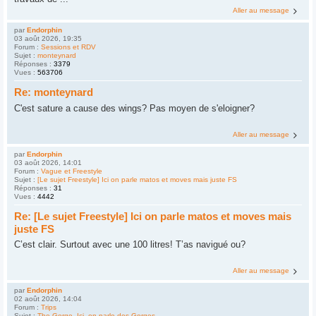
Aller au message
par
Endorphin
03 août 2026, 19:35
Forum :
Sessions et RDV
Sujet :
monteynard
Réponses :
3379
Vues :
563706
Re: monteynard
C'est sature a cause des wings? Pas moyen de s'eloigner?
Aller au message
par
Endorphin
03 août 2026, 14:01
Forum :
Vague et Freestyle
Sujet :
[Le sujet Freestyle] Ici on parle matos et moves mais juste FS
Réponses :
31
Vues :
4442
Re: [Le sujet Freestyle] Ici on parle matos et moves mais
juste FS
C’est clair. Surtout avec une 100 litres! T’as navigué ou?
Aller au message
par
Endorphin
02 août 2026, 14:04
Forum :
Trips
Sujet :
The Gorge, Ici, on parle des Gorges.