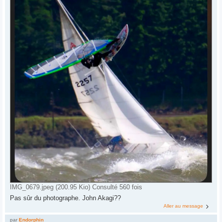
IMG_0679.jpeg (200.95 Kio) Consulté 560 fois
Pas sûr du photographe. John Akagi??
Aller au message
par
Endorphin