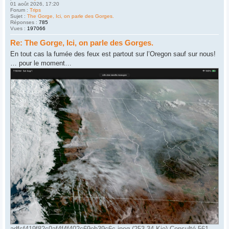
01 août 2026, 17:20
Forum :
Trips
Sujet :
The Gorge, Ici, on parle des Gorges.
Réponses :
785
Vues :
197066
Re: The Gorge, Ici, on parle des Gorges.
En tout cas la fumée des feux est partout sur l’Oregon sauf sur nous!
… pour le moment…
adfcf419f82c0af4f4f402c69eb39c6c.jpeg (253.34 Kio) Consulté 561