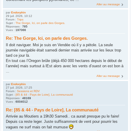
Aller au message
par
Endorphin
29 juil. 2026, 10:12
Forum :
Trips
Sujet :
The Gorge, Ici, on parle des Gorges.
Réponses :
785
Vues :
197066
Re: The Gorge, Ici, on parle des Gorges.
Il doit naviguer. Moi je suis en Vendée où il y a pétole. La seule
journée navigable était samedi dernier mais arrivée sur les lieux trop
tard ce jour là.
En tout cas l’Oregon brûle (déjà 450 000 hectares depuis le début de
l’année) mais surtout à lEst alors avec les vents d’ouest on est bon à
...
Aller au message
par
Endorphin
27 juil. 2026, 17:25
Forum :
Sessions et RDV
Sujet :
[85 & 44 - Pays de Loire], La communauté
Réponses :
48169
Vues :
6004012
Re: [85 & 44 - Pays de Loire], La communauté
Arrivée au Moutiers a 19h30 Samedi.. ca aurait presque pu le faire!
Depuis ca reste leger. Juste suffisamment de vent pour pourrir les
vagues ne surf mais on fait mumuse