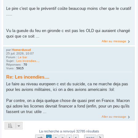
Le pire c'est que le préventif coûte beaucoup moins cher que le curatif
.....
Vu la gueule du feu en gironde c est pas les OLD qui auraient changé
quoi que ce soit ...
Aller au message
par
Homerdusud
25 juil. 2026, 10:07
Forum :
Le bar
Sujet :
Les incendies....
Réponses :
70
Vues :
5915
Re: Les incendies....
Le faire au niveau europeen c est du suicide, ca ne marche deja pas
pour les avions militaires, ici on a des avions americains :lol:
Par contre, on a deja quelque chose de quasi pret en France. Macron
qui adore les licornes devrait financer a fond (enfin, pour un peu qu'ils
fassent un truc utile ...
Aller au message
La recherche a renvoyé 32785 résultats
Page
1
sur
2186