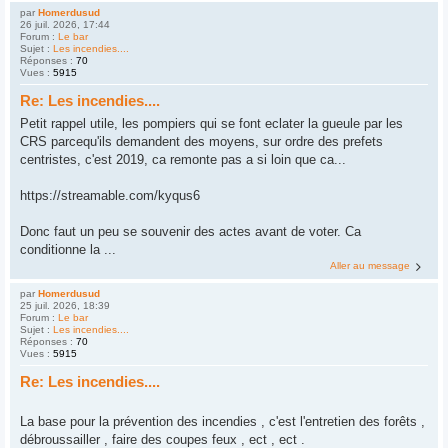
par
Homerdusud
26 juil. 2026, 17:44
Forum :
Le bar
Sujet :
Les incendies....
Réponses :
70
Vues :
5915
Re: Les incendies....
Petit rappel utile, les pompiers qui se font eclater la gueule par les
CRS parcequ'ils demandent des moyens, sur ordre des prefets
centristes, c'est 2019, ca remonte pas a si loin que ca...
https://streamable.com/kyqus6
Donc faut un peu se souvenir des actes avant de voter. Ca
conditionne la ...
Aller au message
par
Homerdusud
25 juil. 2026, 18:39
Forum :
Le bar
Sujet :
Les incendies....
Réponses :
70
Vues :
5915
Re: Les incendies....
La base pour la prévention des incendies , c'est l'entretien des forêts ,
débroussailler , faire des coupes feux , ect , ect .