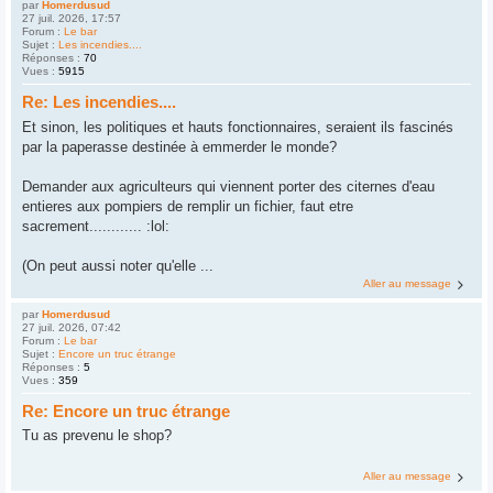
par
Homerdusud
27 juil. 2026, 17:57
Forum :
Le bar
Sujet :
Les incendies....
Réponses :
70
Vues :
5915
Re: Les incendies....
Et sinon, les politiques et hauts fonctionnaires, seraient ils fascinés
par la paperasse destinée à emmerder le monde?
Demander aux agriculteurs qui viennent porter des citernes d'eau
entieres aux pompiers de remplir un fichier, faut etre
sacrement............ :lol:
(On peut aussi noter qu'elle ...
Aller au message
par
Homerdusud
27 juil. 2026, 07:42
Forum :
Le bar
Sujet :
Encore un truc étrange
Réponses :
5
Vues :
359
Re: Encore un truc étrange
Tu as prevenu le shop?
Aller au message