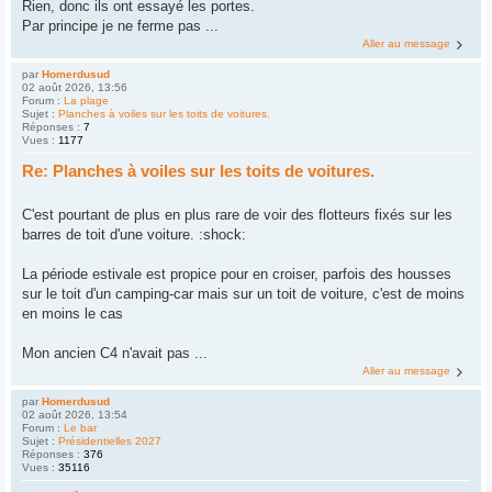
Rien, donc ils ont essayé les portes.
Par principe je ne ferme pas ...
Aller au message
par
Homerdusud
02 août 2026, 13:56
Forum :
La plage
Sujet :
Planches à voiles sur les toits de voitures.
Réponses :
7
Vues :
1177
Re: Planches à voiles sur les toits de voitures.
C'est pourtant de plus en plus rare de voir des flotteurs fixés sur les
barres de toit d'une voiture. :shock:
La période estivale est propice pour en croiser, parfois des housses
sur le toit d'un camping-car mais sur un toit de voiture, c'est de moins
en moins le cas
Mon ancien C4 n'avait pas ...
Aller au message
par
Homerdusud
02 août 2026, 13:54
Forum :
Le bar
Sujet :
Présidentielles 2027
Réponses :
376
Vues :
35116