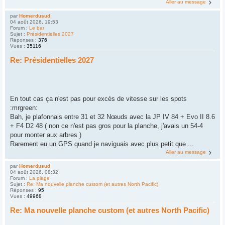
Aller au message
par
Homerdusud
04 août 2026, 19:53
Forum :
Le bar
Sujet :
Présidentielles 2027
Réponses :
376
Vues :
35116
Re: Présidentielles 2027
En tout cas ça n'est pas pour excès de vitesse sur les spots
:mrgreen:
Bah, je plafonnais entre 31 et 32 Nœuds avec la JP IV 84 + Evo II 8.6
+ F4 D2 48 ( non ce n'est pas gros pour la planche, j'avais un 54-4
pour monter aux arbres )
Rarement eu un GPS quand je naviguais avec plus petit que ...
Aller au message
par
Homerdusud
04 août 2026, 08:32
Forum :
La plage
Sujet :
Re: Ma nouvelle planche custom (et autres North Pacific)
Réponses :
95
Vues :
49968
Re: Ma nouvelle planche custom (et autres North Pacific)