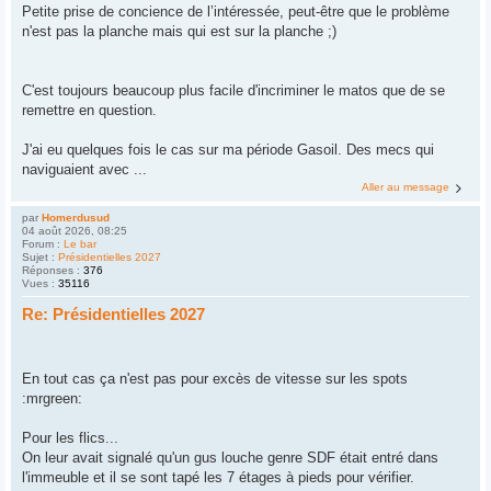
Petite prise de concience de l’intéressée, peut-être que le problème
n'est pas la planche mais qui est sur la planche ;)
C'est toujours beaucoup plus facile d'incriminer le matos que de se
remettre en question.
J'ai eu quelques fois le cas sur ma période Gasoil. Des mecs qui
naviguaient avec ...
Aller au message
par
Homerdusud
04 août 2026, 08:25
Forum :
Le bar
Sujet :
Présidentielles 2027
Réponses :
376
Vues :
35116
Re: Présidentielles 2027
En tout cas ça n'est pas pour excès de vitesse sur les spots
:mrgreen:
Pour les flics...
On leur avait signalé qu'un gus louche genre SDF était entré dans
l'immeuble et il se sont tapé les 7 étages à pieds pour vérifier.