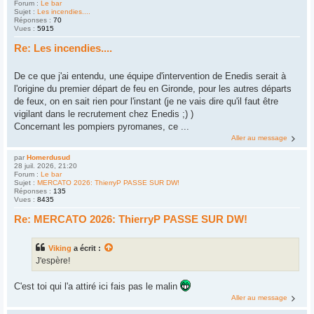
Forum :
Le bar
Sujet :
Les incendies....
Réponses :
70
Vues :
5915
Re: Les incendies....
De ce que j'ai entendu, une équipe d'intervention de Enedis serait à
l'origine du premier départ de feu en Gironde, pour les autres départs
de feux, on en sait rien pour l'instant (je ne vais dire qu'il faut être
vigilant dans le recrutement chez Enedis ;) )
Concernant les pompiers pyromanes, ce ...
Aller au message
par
Homerdusud
28 juil. 2026, 21:20
Forum :
Le bar
Sujet :
MERCATO 2026: ThierryP PASSE SUR DW!
Réponses :
135
Vues :
8435
Re: MERCATO 2026: ThierryP PASSE SUR DW!
Viking
a écrit :
J'espère!
C'est toi qui l'a attiré ici fais pas le malin
Aller au message