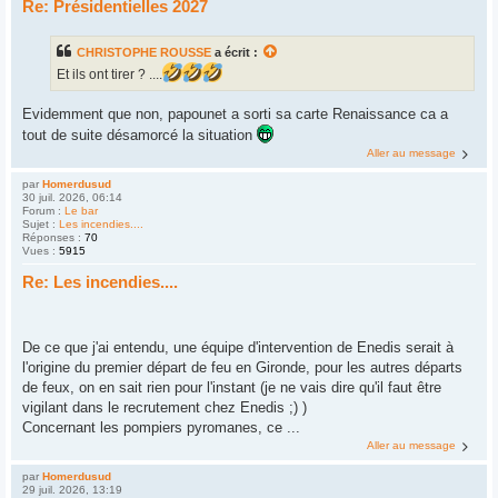
Re: Présidentielles 2027
CHRISTOPHE ROUSSE
a écrit :
Et ils ont tirer ? ....
Evidemment que non, papounet a sorti sa carte Renaissance ca a
tout de suite désamorcé la situation
Aller au message
par
Homerdusud
30 juil. 2026, 06:14
Forum :
Le bar
Sujet :
Les incendies....
Réponses :
70
Vues :
5915
Re: Les incendies....
De ce que j'ai entendu, une équipe d'intervention de Enedis serait à
l'origine du premier départ de feu en Gironde, pour les autres départs
de feux, on en sait rien pour l'instant (je ne vais dire qu'il faut être
vigilant dans le recrutement chez Enedis ;) )
Concernant les pompiers pyromanes, ce ...
Aller au message
par
Homerdusud
29 juil. 2026, 13:19