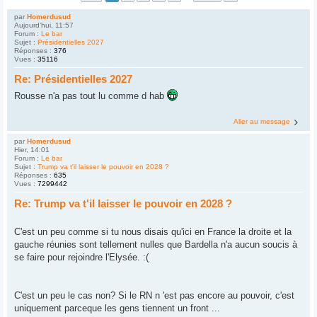
par
Homerdusud
Aujourd’hui, 11:57
Forum :
Le bar
Sujet :
Présidentielles 2027
Réponses :
376
Vues :
35116
Re: Présidentielles 2027
Rousse n'a pas tout lu comme d hab
Aller au message
par
Homerdusud
Hier, 14:01
Forum :
Le bar
Sujet :
Trump va t'il laisser le pouvoir en 2028 ?
Réponses :
635
Vues :
7299442
Re: Trump va t'il laisser le pouvoir en 2028 ?
C'est un peu comme si tu nous disais qu'ici en France la droite et la
gauche réunies sont tellement nulles que Bardella n'a aucun soucis à
se faire pour rejoindre l'Elysée. :(
C'est un peu le cas non? Si le RN n 'est pas encore au pouvoir, c'est
uniquement parceque les gens tiennent un front ...