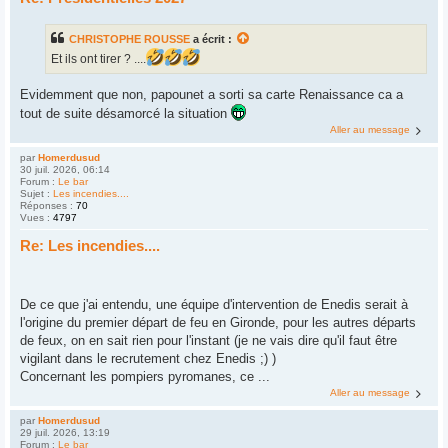
CHRISTOPHE ROUSSE
a écrit :
Et ils ont tirer ? ....
Evidemment que non, papounet a sorti sa carte Renaissance ca a
tout de suite désamorcé la situation
Aller au message
par
Homerdusud
30 juil. 2026, 06:14
Forum :
Le bar
Sujet :
Les incendies....
Réponses :
70
Vues :
4797
Re: Les incendies....
De ce que j'ai entendu, une équipe d'intervention de Enedis serait à
l'origine du premier départ de feu en Gironde, pour les autres départs
de feux, on en sait rien pour l'instant (je ne vais dire qu'il faut être
vigilant dans le recrutement chez Enedis ;) )
Concernant les pompiers pyromanes, ce ...
Aller au message
par
Homerdusud
29 juil. 2026, 13:19
Forum :
Le bar