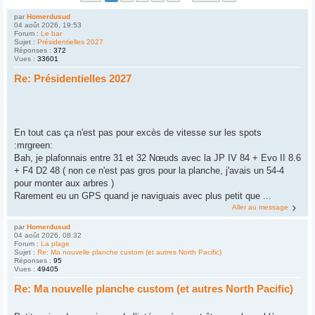
par
Homerdusud
04 août 2026, 19:53
Forum :
Le bar
Sujet :
Présidentielles 2027
Réponses :
372
Vues :
33601
Re: Présidentielles 2027
En tout cas ça n'est pas pour excès de vitesse sur les spots
:mrgreen:
Bah, je plafonnais entre 31 et 32 Nœuds avec la JP IV 84 + Evo II 8.6
+ F4 D2 48 ( non ce n'est pas gros pour la planche, j'avais un 54-4
pour monter aux arbres )
Rarement eu un GPS quand je naviguais avec plus petit que ...
Aller au message
par
Homerdusud
04 août 2026, 08:32
Forum :
La plage
Sujet :
Re: Ma nouvelle planche custom (et autres North Pacific)
Réponses :
95
Vues :
49405
Re: Ma nouvelle planche custom (et autres North Pacific)