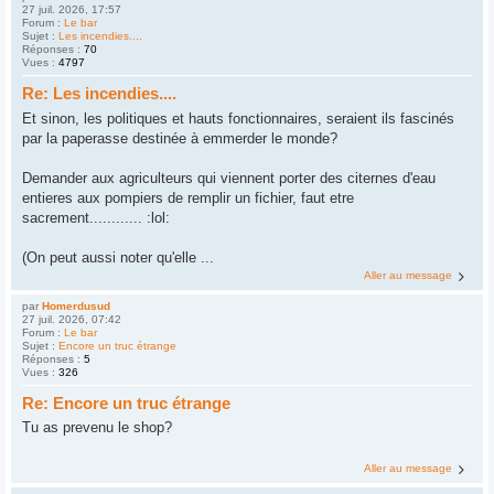
27 juil. 2026, 17:57
Forum :
Le bar
Sujet :
Les incendies....
Réponses :
70
Vues :
4797
Re: Les incendies....
Et sinon, les politiques et hauts fonctionnaires, seraient ils fascinés
par la paperasse destinée à emmerder le monde?
Demander aux agriculteurs qui viennent porter des citernes d'eau
entieres aux pompiers de remplir un fichier, faut etre
sacrement............ :lol:
(On peut aussi noter qu'elle ...
Aller au message
par
Homerdusud
27 juil. 2026, 07:42
Forum :
Le bar
Sujet :
Encore un truc étrange
Réponses :
5
Vues :
326
Re: Encore un truc étrange
Tu as prevenu le shop?
Aller au message