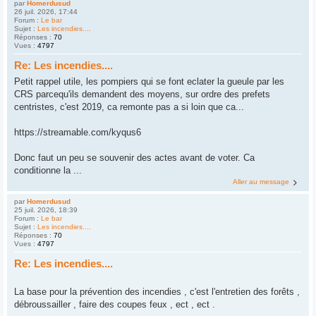
par
Homerdusud
26 juil. 2026, 17:44
Forum :
Le bar
Sujet :
Les incendies....
Réponses :
70
Vues :
4797
Re: Les incendies....
Petit rappel utile, les pompiers qui se font eclater la gueule par les
CRS parcequ'ils demandent des moyens, sur ordre des prefets
centristes, c'est 2019, ca remonte pas a si loin que ca...
https://streamable.com/kyqus6
Donc faut un peu se souvenir des actes avant de voter. Ca
conditionne la ...
Aller au message
par
Homerdusud
25 juil. 2026, 18:39
Forum :
Le bar
Sujet :
Les incendies....
Réponses :
70
Vues :
4797
Re: Les incendies....
La base pour la prévention des incendies , c'est l'entretien des forêts ,
débroussailler , faire des coupes feux , ect , ect .