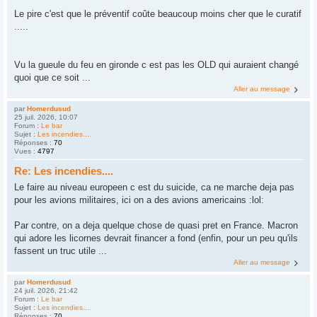
Le pire c'est que le préventif coûte beaucoup moins cher que le curatif
.....
Vu la gueule du feu en gironde c est pas les OLD qui auraient changé
quoi que ce soit ...
Aller au message
par
Homerdusud
25 juil. 2026, 10:07
Forum :
Le bar
Sujet :
Les incendies....
Réponses :
70
Vues :
4797
Re: Les incendies....
Le faire au niveau europeen c est du suicide, ca ne marche deja pas
pour les avions militaires, ici on a des avions americains :lol:
Par contre, on a deja quelque chose de quasi pret en France. Macron
qui adore les licornes devrait financer a fond (enfin, pour un peu qu'ils
fassent un truc utile ...
Aller au message
par
Homerdusud
24 juil. 2026, 21:42
Forum :
Le bar
Sujet :
Les incendies....
Réponses :
70