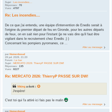
Sujet :
Les incendies....
Réponses :
70
Vues :
4797
Re: Les incendies....
De ce que j'ai entendu, une équipe d'intervention de Enedis serait à
l'origine du premier départ de feu en Gironde, pour les autres départs
de feux, on en sait rien pour l'instant (je ne vais dire qu'il faut être
vigilant dans le recrutement chez Enedis ;) )
Concernant les pompiers pyromanes, ce ...
Aller au message
par
Homerdusud
28 juil. 2026, 21:20
Forum :
Le bar
Sujet :
MERCATO 2026: ThierryP PASSE SUR DW!
Réponses :
135
Vues :
8227
Re: MERCATO 2026: ThierryP PASSE SUR DW!
Viking
a écrit :
J'espère!
C'est toi qui l'a attiré ici fais pas le malin
Aller au message
par
Homerdusud