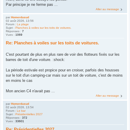
Par principe je ne ferme pas ...
Aller au message
par
Homerdusud
02 août 2026, 13:56
Forum :
La plage
Sujet :
Planches à voiles sur les toits de voitures.
Réponses :
7
Vues :
1069
Re: Planches à voiles sur les toits de voitures.
C'est pourtant de plus en plus rare de voir des flotteurs fixés sur les
barres de toit d'une voiture. :shock:
La période estivale est propice pour en croiser, parfois des housses
sur le toit d'un camping-car mais sur un toit de voiture, c'est de moins
en moins le cas
Mon ancien C4 n'avait pas ...
Aller au message
par
Homerdusud
02 août 2026, 13:54
Forum :
Le bar
Sujet :
Présidentielles 2027
Réponses :
372
Vues :
33601
Re: Présidentielles 2027