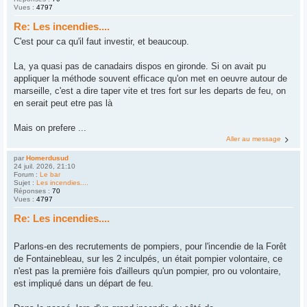
Vues :
4797
Re: Les incendies....
C'est pour ca qu'il faut investir, et beaucoup.
La, ya quasi pas de canadairs dispos en gironde. Si on avait pu
appliquer la méthode souvent efficace qu'on met en oeuvre autour de
marseille, c'est a dire taper vite et tres fort sur les departs de feu, on
en serait peut etre pas là
Mais on prefere ...
Aller au message
par
Homerdusud
24 juil. 2026, 21:10
Forum :
Le bar
Sujet :
Les incendies....
Réponses :
70
Vues :
4797
Re: Les incendies....
Parlons-en des recrutements de pompiers, pour l'incendie de la Forêt
de Fontainebleau, sur les 2 inculpés, un était pompier volontaire, ce
n'est pas la première fois d'ailleurs qu'un pompier, pro ou volontaire,
est impliqué dans un départ de feu.