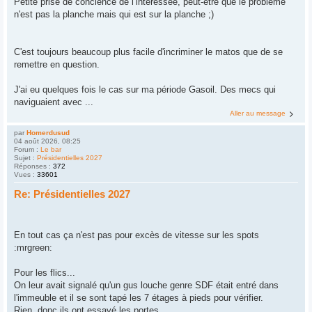
Petite prise de concience de l’intéressée, peut-être que le problème
n'est pas la planche mais qui est sur la planche ;)
C'est toujours beaucoup plus facile d'incriminer le matos que de se
remettre en question.
J'ai eu quelques fois le cas sur ma période Gasoil. Des mecs qui
naviguaient avec ...
Aller au message
par
Homerdusud
04 août 2026, 08:25
Forum :
Le bar
Sujet :
Présidentielles 2027
Réponses :
372
Vues :
33601
Re: Présidentielles 2027
En tout cas ça n'est pas pour excès de vitesse sur les spots
:mrgreen:
Pour les flics...
On leur avait signalé qu'un gus louche genre SDF était entré dans
l'immeuble et il se sont tapé les 7 étages à pieds pour vérifier.
Rien, donc ils ont essayé les portes.