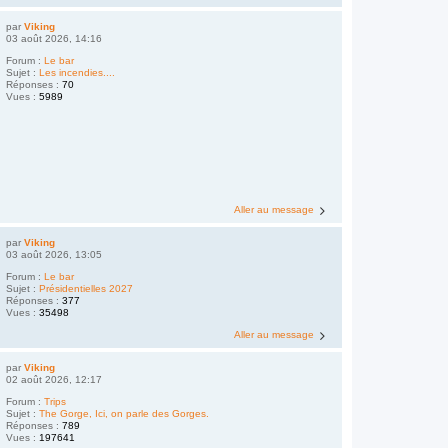
par
Viking
03 août 2026, 14:16
Forum :
Le bar
Sujet :
Les incendies....
Réponses :
70
Vues :
5989
Aller au message
par
Viking
03 août 2026, 13:05
Forum :
Le bar
Sujet :
Présidentielles 2027
Réponses :
377
Vues :
35498
Aller au message
par
Viking
02 août 2026, 12:17
Forum :
Trips
Sujet :
The Gorge, Ici, on parle des Gorges.
Réponses :
789
Vues :
197641