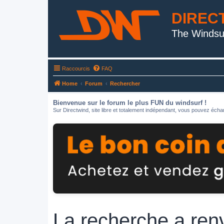
DIREC
The Windsu
Raccourcis
FAQ
Home
Forum
Rechercher
Bienvenue sur le forum le plus FUN du windsurf !
Sur Directwind, site libre et totalement indépendant, vous pouvez échan
La recherche a ren