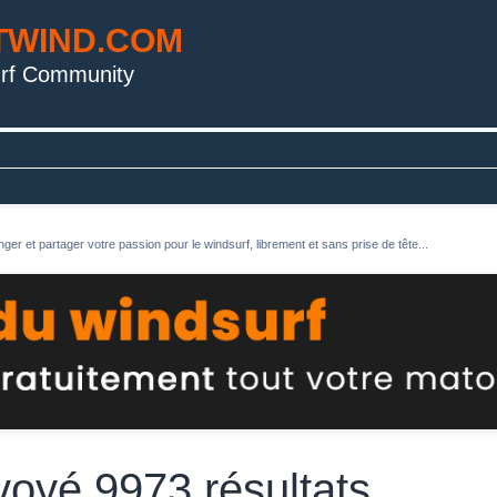
TWIND.COM
rf Community
ger et partager votre passion pour le windsurf, librement et sans prise de tête...
voyé 9973 résultats