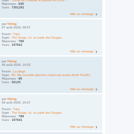
Sujet :
Trump va t'il laisser le pouvoir en 2028 ?
Réponses :
635
Vues :
7301291
Aller au message
par
Viking
07 août 2026, 09:57
Forum :
Trips
Sujet :
The Gorge, Ici, on parle des Gorges.
Réponses :
789
Vues :
197641
Aller au message
par
Viking
06 août 2026, 10:53
Forum :
La plage
Sujet :
Re: Ma nouvelle planche custom (et autres North Pacific)
Réponses :
95
Vues :
50125
Aller au message
par
Viking
06 août 2026, 10:47
Forum :
Trips
Sujet :
The Gorge, Ici, on parle des Gorges.
Réponses :
789
Vues :
197641
Aller au message