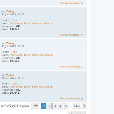
Aller au message
par
Viking
31 juil. 2026, 10:22
Forum :
Trips
Sujet :
The Gorge, Ici, on parle des Gorges.
Réponses :
789
Vues :
197641
Aller au message
par
Viking
31 juil. 2026, 10:22
Forum :
Trips
Sujet :
The Gorge, Ici, on parle des Gorges.
Réponses :
789
Vues :
197641
Aller au message
par
Viking
30 juil. 2026, 13:10
Forum :
Trips
Sujet :
The Gorge, Ici, on parle des Gorges.
Réponses :
789
Vues :
197641
Aller au message
Page
1
sur
665
1
2
3
4
5
665
Suivant
 renvoyé 9973 résultats
…