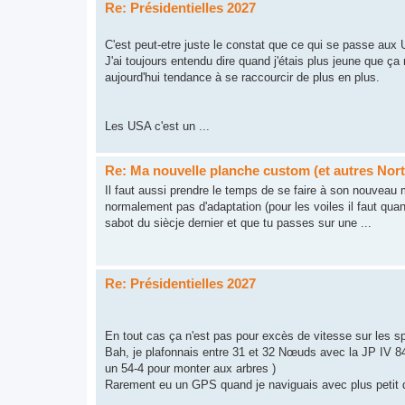
Re: Présidentielles 2027
C'est peut-etre juste le constat que ce qui se passe aux U
J'ai toujours entendu dire quand j'étais plus jeune que ça
aujourd'hui tendance à se raccourcir de plus en plus.
Les USA c'est un ...
Re: Ma nouvelle planche custom (et autres Nort
Il faut aussi prendre le temps de se faire à son nouveau m
normalement pas d'adaptation (pour les voiles il faut qua
sabot du siècje dernier et que tu passes sur une ...
Re: Présidentielles 2027
En tout cas ça n'est pas pour excès de vitesse sur les s
Bah, je plafonnais entre 31 et 32 Nœuds avec la JP IV 84 
un 54-4 pour monter aux arbres )
Rarement eu un GPS quand je naviguais avec plus petit q