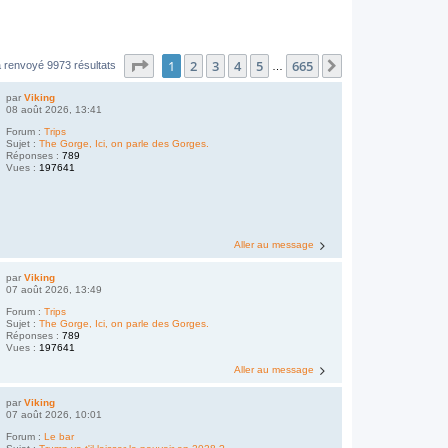
Page
1
sur
665
1
2
3
4
5
665
Suivant
 renvoyé 9973 résultats
…
par
Viking
08 août 2026, 13:41
Forum :
Trips
Sujet :
The Gorge, Ici, on parle des Gorges.
Réponses :
789
Vues :
197641
Aller au message
par
Viking
07 août 2026, 13:49
Forum :
Trips
Sujet :
The Gorge, Ici, on parle des Gorges.
Réponses :
789
Vues :
197641
Aller au message
par
Viking
07 août 2026, 10:01
Forum :
Le bar