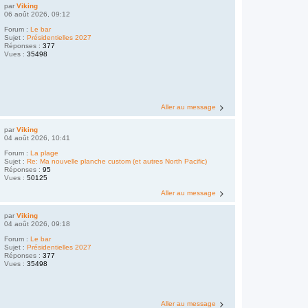
par
Viking
06 août 2026, 09:12
Forum :
Le bar
Sujet :
Présidentielles 2027
Réponses :
377
Vues :
35498
Aller au message
par
Viking
04 août 2026, 10:41
Forum :
La plage
Sujet :
Re: Ma nouvelle planche custom (et autres North Pacific)
Réponses :
95
Vues :
50125
Aller au message
par
Viking
04 août 2026, 09:18
Forum :
Le bar
Sujet :
Présidentielles 2027
Réponses :
377
Vues :
35498
Aller au message