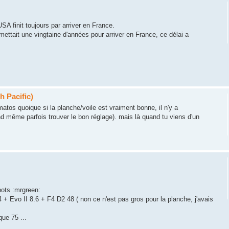
SA finit toujours par arriver en France.
 mettait une vingtaine d'années pour arriver en France, ce délai a
h Pacific)
atos quoique si la planche/voile est vraiment bonne, il n'y a
nd même parfois trouver le bon réglage). mais là quand tu viens d'un
pots :mrgreen:
+ Evo II 8.6 + F4 D2 48 ( non ce n'est pas gros pour la planche, j'avais
ue 75 ...