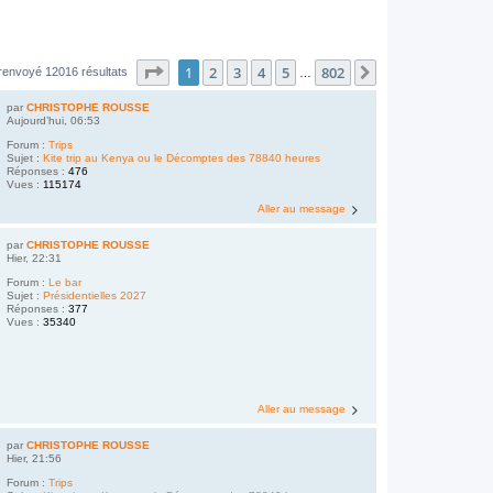
Page
1
sur
802
1
2
3
4
5
802
Suivant
renvoyé 12016 résultats
…
par
CHRISTOPHE ROUSSE
Aujourd’hui, 06:53
Forum :
Trips
Sujet :
Kite trip au Kenya ou le Décomptes des 78840 heures
Réponses :
476
Vues :
115174
Aller au message
par
CHRISTOPHE ROUSSE
Hier, 22:31
Forum :
Le bar
Sujet :
Présidentielles 2027
Réponses :
377
Vues :
35340
Aller au message
par
CHRISTOPHE ROUSSE
Hier, 21:56
Forum :
Trips