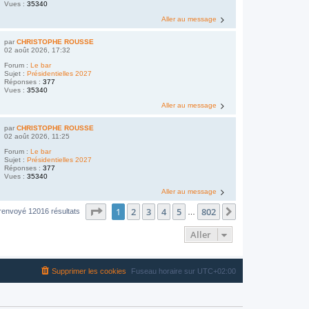
Vues :
35340
Aller au message
par
CHRISTOPHE ROUSSE
02 août 2026, 17:32
Forum :
Le bar
Sujet :
Présidentielles 2027
Réponses :
377
Vues :
35340
Aller au message
par
CHRISTOPHE ROUSSE
02 août 2026, 11:25
Forum :
Le bar
Sujet :
Présidentielles 2027
Réponses :
377
Vues :
35340
Aller au message
Page
1
sur
802
1
2
3
4
5
802
Suivant
renvoyé 12016 résultats
…
Aller
Supprimer les cookies
Fuseau horaire sur
UTC+02:00