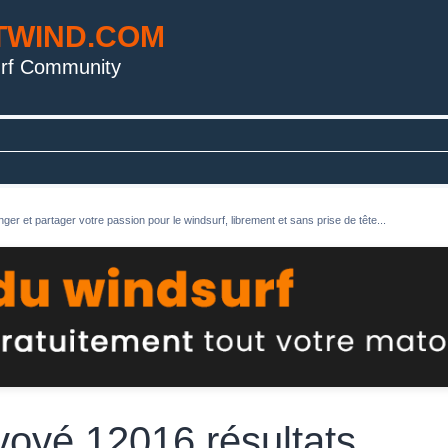
TWIND.COM
rf Community
ger et partager votre passion pour le windsurf, librement et sans prise de tête...
voyé 12016 résultats