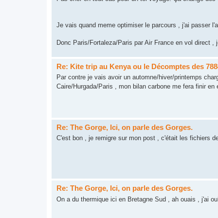
Je vais quand meme optimiser le parcours , j'ai passer l'a
Donc Paris/Fortaleza/Paris par Air France en vol direct , j
Re: Kite trip au Kenya ou le Décomptes des 78
Par contre je vais avoir un automne/hiver/printemps charg
Caire/Hurgada/Paris , mon bilan carbone me fera finir en e
Re: The Gorge, Ici, on parle des Gorges.
C'est bon , je remigre sur mon post , c'était les fichiers d
Re: The Gorge, Ici, on parle des Gorges.
On a du thermique ici en Bretagne Sud , ah ouais , j'ai oub