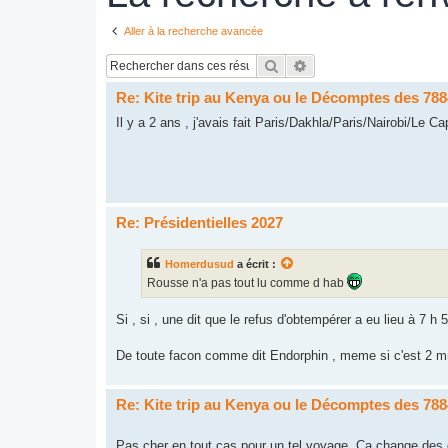
Aller à la recherche avancée
Rechercher
Recherche avancée
Re: Kite trip au Kenya ou le Décomptes des 78
Il y a 2 ans , j'avais fait Paris/Dakhla/Paris/Nairobi/Le C
Re: Présidentielles 2027
Homerdusud
a écrit :
Rousse n'a pas tout lu comme d hab
Si , si , une dit que le refus d'obtempérer a eu lieu à 7 h 55
De toute facon comme dit Endorphin , meme si c'est 2 mn
Re: Kite trip au Kenya ou le Décomptes des 78
Pas cher en tout cas pour un tel voyage. Ça change des