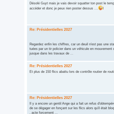
Désolé Guyt mais je vais devoir squatter ton post le tem
accéder et donc je peux rien poster dessus ....
l
Re: Présidentielles 2027
Regardez enfin les chiffres, car un deuil n'est pas une st
tuées par un tir policier dans un véhicule en mouvement on
jusque dans les travaux de ...
Re: Présidentielles 2027
Et plus de 150 flics abattu lors de contrôle routier de rout
Re: Présidentielles 2027
Il y a encore un gentil Ange qui a fait un refus d'obtempérer
de se dégager en fonçant sur les flics alors qu'il était blo
, acte forcement ...