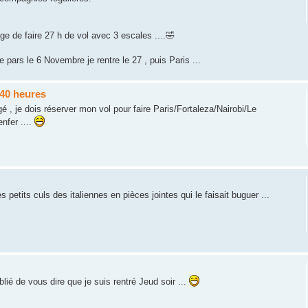
ge de faire 27 h de vol avec 3 escales ....🤣
e pars le 6 Novembre je rentre le 27 , puis Paris ...
840 heures
é , je dois réserver mon vol pour faire Paris/Fortaleza/Nairobi/Le
nfer ....
es petits culs des italiennes en pièces jointes qui le faisait buguer ...
lié de vous dire que je suis rentré Jeud soir ...