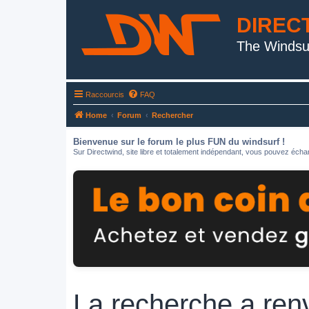
DIREC
The Windsu
Raccourcis
FAQ
Home
Forum
Rechercher
Bienvenue sur le forum le plus FUN du windsurf !
Sur Directwind, site libre et totalement indépendant, vous pouvez échan
La recherche a ren