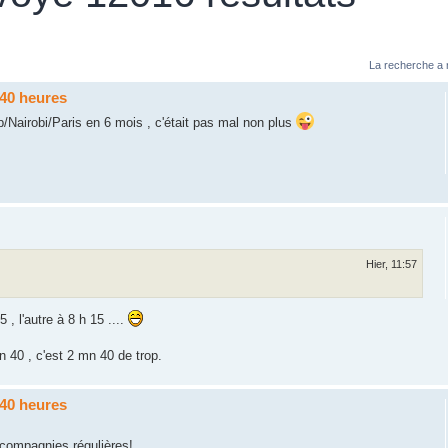
La recherche a 
840 heures
ap/Nairobi/Paris en 6 mois , c'était pas mal non plus
Hier, 11:57
 , l'autre à 8 h 15 ....
 40 , c'est 2 mn 40 de trop.
840 heures
 compagnies régulières!