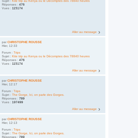
Sujet :
Kite trip au Kenya ou le Décomptes des 78840 heures
Réponses :
476
Vues :
115174
Aller au message
par
CHRISTOPHE ROUSSE
Hier, 12:33
Forum :
Trips
Sujet :
Kite trip au Kenya ou le Décomptes des 78840 heures
Réponses :
476
Vues :
115174
Aller au message
par
CHRISTOPHE ROUSSE
Hier, 12:17
Forum :
Trips
Sujet :
The Gorge, Ici, on parle des Gorges.
Réponses :
789
Vues :
197499
Aller au message
par
CHRISTOPHE ROUSSE
Hier, 12:13
Forum :
Trips
Sujet :
The Gorge, Ici, on parle des Gorges.
Réponses :
789