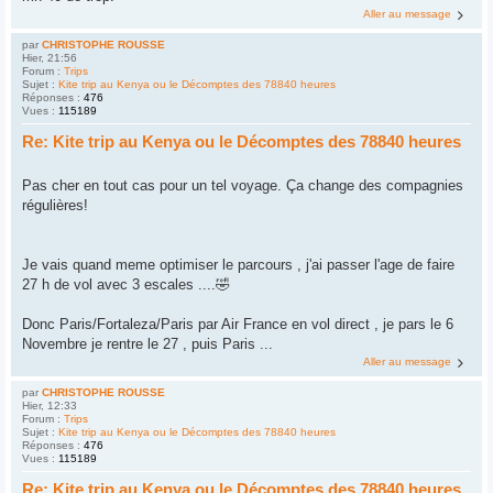
Aller au message
par
CHRISTOPHE ROUSSE
Hier, 21:56
Forum :
Trips
Sujet :
Kite trip au Kenya ou le Décomptes des 78840 heures
Réponses :
476
Vues :
115189
Re: Kite trip au Kenya ou le Décomptes des 78840 heures
Pas cher en tout cas pour un tel voyage. Ça change des compagnies
régulières!
Je vais quand meme optimiser le parcours , j'ai passer l'age de faire
27 h de vol avec 3 escales ....🤣
Donc Paris/Fortaleza/Paris par Air France en vol direct , je pars le 6
Novembre je rentre le 27 , puis Paris ...
Aller au message
par
CHRISTOPHE ROUSSE
Hier, 12:33
Forum :
Trips
Sujet :
Kite trip au Kenya ou le Décomptes des 78840 heures
Réponses :
476
Vues :
115189
Re: Kite trip au Kenya ou le Décomptes des 78840 heures