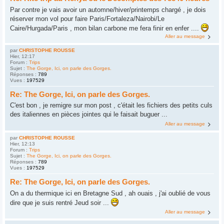
Par contre je vais avoir un automne/hiver/printemps chargé , je dois
réserver mon vol pour faire Paris/Fortaleza/Nairobi/Le
Caire/Hurgada/Paris , mon bilan carbone me fera finir en enfer ....
Aller au message
par
CHRISTOPHE ROUSSE
Hier, 12:17
Forum :
Trips
Sujet :
The Gorge, Ici, on parle des Gorges.
Réponses :
789
Vues :
197529
Re: The Gorge, Ici, on parle des Gorges.
C'est bon , je remigre sur mon post , c'était les fichiers des petits culs
des italiennes en pièces jointes qui le faisait buguer ...
Aller au message
par
CHRISTOPHE ROUSSE
Hier, 12:13
Forum :
Trips
Sujet :
The Gorge, Ici, on parle des Gorges.
Réponses :
789
Vues :
197529
Re: The Gorge, Ici, on parle des Gorges.
On a du thermique ici en Bretagne Sud , ah ouais , j'ai oublié de vous
dire que je suis rentré Jeud soir ...
Aller au message