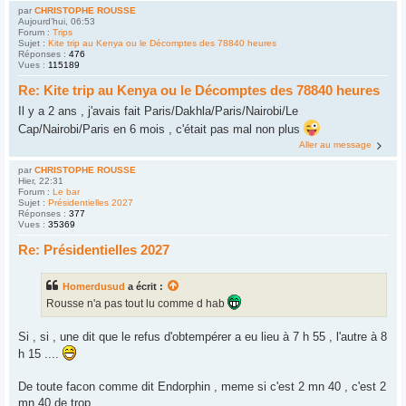
par
CHRISTOPHE ROUSSE
Aujourd’hui, 06:53
Forum :
Trips
Sujet :
Kite trip au Kenya ou le Décomptes des 78840 heures
Réponses :
476
Vues :
115189
Re: Kite trip au Kenya ou le Décomptes des 78840 heures
Il y a 2 ans , j'avais fait Paris/Dakhla/Paris/Nairobi/Le
Cap/Nairobi/Paris en 6 mois , c'était pas mal non plus
Aller au message
par
CHRISTOPHE ROUSSE
Hier, 22:31
Forum :
Le bar
Sujet :
Présidentielles 2027
Réponses :
377
Vues :
35369
Re: Présidentielles 2027
Homerdusud
a écrit :
Rousse n'a pas tout lu comme d hab
Si , si , une dit que le refus d'obtempérer a eu lieu à 7 h 55 , l'autre à 8
h 15 ....
De toute facon comme dit Endorphin , meme si c'est 2 mn 40 , c'est 2
mn 40 de trop.