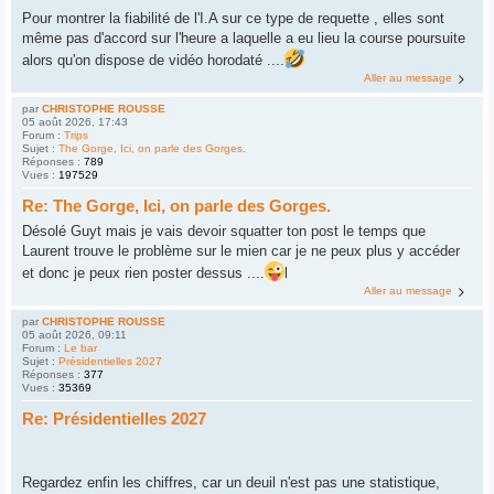
Pour montrer la fiabilité de l'I.A sur ce type de requette , elles sont
même pas d'accord sur l'heure a laquelle a eu lieu la course poursuite
alors qu'on dispose de vidéo horodaté ....
Aller au message
par
CHRISTOPHE ROUSSE
05 août 2026, 17:43
Forum :
Trips
Sujet :
The Gorge, Ici, on parle des Gorges.
Réponses :
789
Vues :
197529
Re: The Gorge, Ici, on parle des Gorges.
Désolé Guyt mais je vais devoir squatter ton post le temps que
Laurent trouve le problème sur le mien car je ne peux plus y accéder
et donc je peux rien poster dessus ....
l
Aller au message
par
CHRISTOPHE ROUSSE
05 août 2026, 09:11
Forum :
Le bar
Sujet :
Présidentielles 2027
Réponses :
377
Vues :
35369
Re: Présidentielles 2027
Regardez enfin les chiffres, car un deuil n'est pas une statistique,