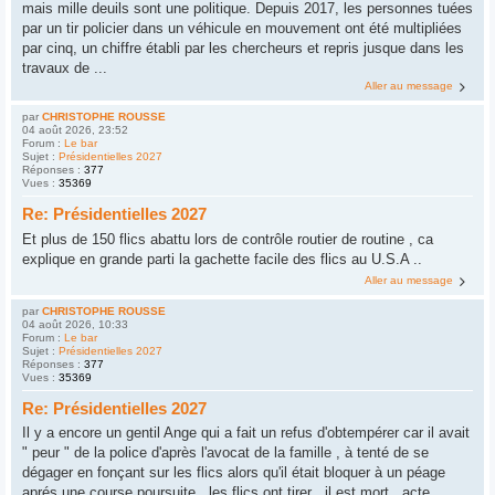
mais mille deuils sont une politique. Depuis 2017, les personnes tuées
par un tir policier dans un véhicule en mouvement ont été multipliées
par cinq, un chiffre établi par les chercheurs et repris jusque dans les
travaux de ...
Aller au message
par
CHRISTOPHE ROUSSE
04 août 2026, 23:52
Forum :
Le bar
Sujet :
Présidentielles 2027
Réponses :
377
Vues :
35369
Re: Présidentielles 2027
Et plus de 150 flics abattu lors de contrôle routier de routine , ca
explique en grande parti la gachette facile des flics au U.S.A ..
Aller au message
par
CHRISTOPHE ROUSSE
04 août 2026, 10:33
Forum :
Le bar
Sujet :
Présidentielles 2027
Réponses :
377
Vues :
35369
Re: Présidentielles 2027
Il y a encore un gentil Ange qui a fait un refus d'obtempérer car il avait
" peur " de la police d'après l'avocat de la famille , à tenté de se
dégager en fonçant sur les flics alors qu'il était bloquer à un péage
aprés une course poursuite , les flics ont tirer , il est mort , acte