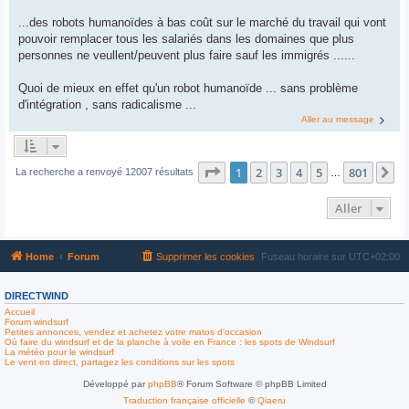
...des robots humanoïdes à bas coût sur le marché du travail qui vont
pouvoir remplacer tous les salariés dans les domaines que plus
personnes ne veullent/peuvent plus faire sauf les immigrés ......
Quoi de mieux en effet qu'un robot humanoïde ... sans problème
d'intégration , sans radicalisme ...
Aller au message
Page
1
sur
801
1
2
3
4
5
801
Su
La recherche a renvoyé 12007 résultats
…
Aller
Home
Forum
Supprimer les cookies
Fuseau horaire sur
UTC+02:00
DIRECTWIND
Accueil
Forum windsurf
Petites annonces, vendez et achetez votre matos d'occasion
Où faire du windsurf et de la planche à voile en France : les spots de Windsurf
La météo pour le windsurf
Le vent en direct, partagez les conditions sur les spots
Développé par
phpBB
® Forum Software © phpBB Limited
Traduction française officielle
©
Qiaeru