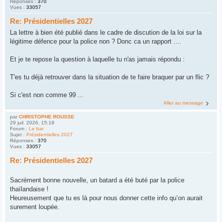
Réponses :
370
Vues :
33057
Re: Présidentielles 2027
La lettre à bien été publié dans le cadre de discution de la loi sur la
légitime défence pour la police non ? Donc ca un rapport ....
Et je te repose la question à laquelle tu n'as jamais répondu :
T'es tu déjà retrouver dans la situation de te faire braquer par un flic ?
Si c'est non comme 99 ...
Aller au message
par
CHRISTOPHE ROUSSE
29 juil. 2026, 15:18
Forum :
Le bar
Sujet :
Présidentielles 2027
Réponses :
370
Vues :
33057
Re: Présidentielles 2027
Sacrément bonne nouvelle, un batard a été buté par la police
thaïlandaise !
Heureusement que tu es là pour nous donner cette info qu’on aurait
surement loupée.