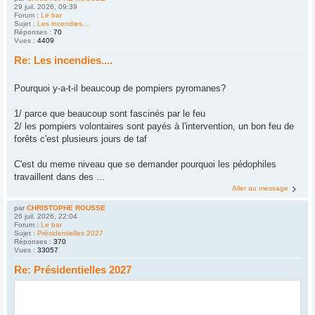
29 juil. 2026, 09:39
Forum :
Le bar
Sujet :
Les incendies....
Réponses :
70
Vues :
4409
Re: Les incendies....
Pourquoi y-a-t-il beaucoup de pompiers pyromanes?
1/ parce que beaucoup sont fascinés par le feu
2/ les pompiers volontaires sont payés à l'intervention, un bon feu de
forêts c'est plusieurs jours de taf
C'est du meme niveau que se demander pourquoi les pédophiles
travaillent dans des ...
Aller au message
par
CHRISTOPHE ROUSSE
26 juil. 2026, 22:04
Forum :
Le bar
Sujet :
Présidentielles 2027
Réponses :
370
Vues :
33057
Re: Présidentielles 2027