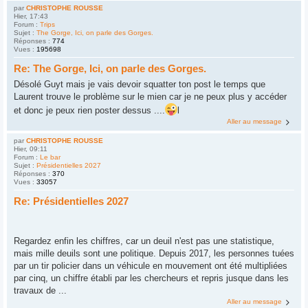
par
CHRISTOPHE ROUSSE
Hier, 17:43
Forum :
Trips
Sujet :
The Gorge, Ici, on parle des Gorges.
Réponses :
774
Vues :
195698
Re: The Gorge, Ici, on parle des Gorges.
Désolé Guyt mais je vais devoir squatter ton post le temps que
Laurent trouve le problème sur le mien car je ne peux plus y accéder
et donc je peux rien poster dessus ....
l
Aller au message
par
CHRISTOPHE ROUSSE
Hier, 09:11
Forum :
Le bar
Sujet :
Présidentielles 2027
Réponses :
370
Vues :
33057
Re: Présidentielles 2027
Regardez enfin les chiffres, car un deuil n'est pas une statistique,
mais mille deuils sont une politique. Depuis 2017, les personnes tuées
par un tir policier dans un véhicule en mouvement ont été multipliées
par cinq, un chiffre établi par les chercheurs et repris jusque dans les
travaux de ...
Aller au message