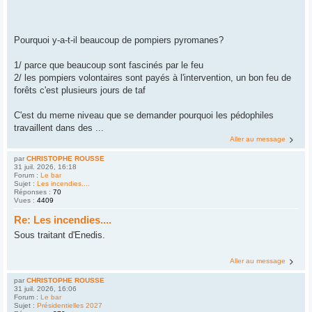
Pourquoi y-a-t-il beaucoup de pompiers pyromanes?
1/ parce que beaucoup sont fascinés par le feu
2/ les pompiers volontaires sont payés à l'intervention, un bon feu de
forêts c'est plusieurs jours de taf
C'est du meme niveau que se demander pourquoi les pédophiles
travaillent dans des ...
Aller au message
par
CHRISTOPHE ROUSSE
31 juil. 2026, 16:18
Forum :
Le bar
Sujet :
Les incendies....
Réponses :
70
Vues :
4409
Re: Les incendies....
Sous traitant d'Enedis.
Aller au message
par
CHRISTOPHE ROUSSE
31 juil. 2026, 16:06
Forum :
Le bar
Sujet :
Présidentielles 2027