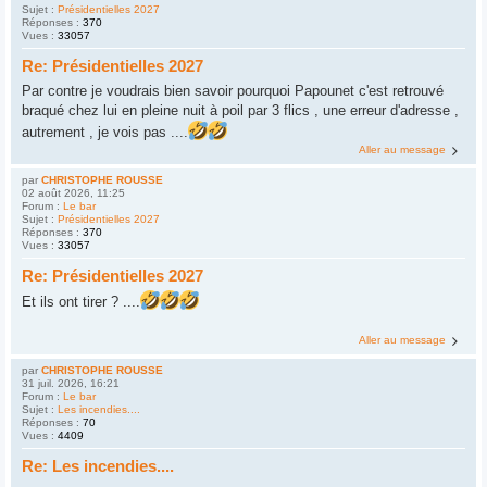
Sujet :
Présidentielles 2027
Réponses :
370
Vues :
33057
Re: Présidentielles 2027
Par contre je voudrais bien savoir pourquoi Papounet c'est retrouvé
braqué chez lui en pleine nuit à poil par 3 flics , une erreur d'adresse ,
autrement , je vois pas ....
Aller au message
par
CHRISTOPHE ROUSSE
02 août 2026, 11:25
Forum :
Le bar
Sujet :
Présidentielles 2027
Réponses :
370
Vues :
33057
Re: Présidentielles 2027
Et ils ont tirer ? ....
Aller au message
par
CHRISTOPHE ROUSSE
31 juil. 2026, 16:21
Forum :
Le bar
Sujet :
Les incendies....
Réponses :
70
Vues :
4409
Re: Les incendies....