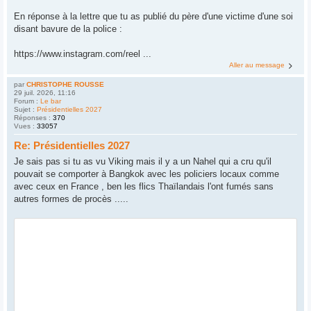
En réponse à la lettre que tu as publié du père d'une victime d'une soi
disant bavure de la police :
https://www.instagram.com/reel ...
Aller au message
par
CHRISTOPHE ROUSSE
29 juil. 2026, 11:16
Forum :
Le bar
Sujet :
Présidentielles 2027
Réponses :
370
Vues :
33057
Re: Présidentielles 2027
Je sais pas si tu as vu Viking mais il y a un Nahel qui a cru qu'il
pouvait se comporter à Bangkok avec les policiers locaux comme
avec ceux en France , ben les flics Thaïlandais l'ont fumés sans
autres formes de procès .....