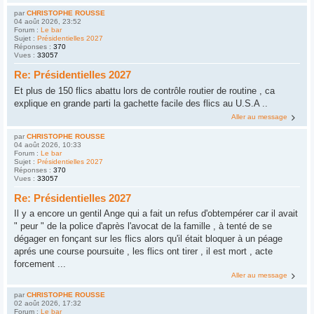
par
CHRISTOPHE ROUSSE
04 août 2026, 23:52
Forum :
Le bar
Sujet :
Présidentielles 2027
Réponses :
370
Vues :
33057
Re: Présidentielles 2027
Et plus de 150 flics abattu lors de contrôle routier de routine , ca
explique en grande parti la gachette facile des flics au U.S.A ..
Aller au message
par
CHRISTOPHE ROUSSE
04 août 2026, 10:33
Forum :
Le bar
Sujet :
Présidentielles 2027
Réponses :
370
Vues :
33057
Re: Présidentielles 2027
Il y a encore un gentil Ange qui a fait un refus d'obtempérer car il avait
" peur " de la police d'après l'avocat de la famille , à tenté de se
dégager en fonçant sur les flics alors qu'il était bloquer à un péage
aprés une course poursuite , les flics ont tirer , il est mort , acte
forcement ...
Aller au message
par
CHRISTOPHE ROUSSE
02 août 2026, 17:32
Forum :
Le bar