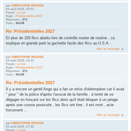
par
CHRISTOPHE ROUSSE
04 août 2026, 23:52
Forum :
Le bar
Sujet :
Présidentielles 2027
Réponses :
372
Vues :
34109
Re: Présidentielles 2027
Et plus de 150 flics abattu lors de contrôle routier de routine , ca
explique en grande parti la gachette facile des flics au U.S.A ..
Aller au message
par
CHRISTOPHE ROUSSE
04 août 2026, 10:33
Forum :
Le bar
Sujet :
Présidentielles 2027
Réponses :
372
Vues :
34109
Re: Présidentielles 2027
Il y a encore un gentil Ange qui a fait un refus d'obtempérer car il avait
" peur " de la police d'après l'avocat de la famille , à tenté de se
dégager en fonçant sur les flics alors qu'il était bloquer à un péage
aprés une course poursuite , les flics ont tirer , il est mort , acte
forcement ...
Aller au message
par
CHRISTOPHE ROUSSE
02 août 2026, 17:32
Forum :
Le bar