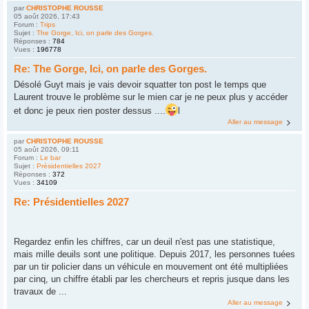
par
CHRISTOPHE ROUSSE
05 août 2026, 17:43
Forum :
Trips
Sujet :
The Gorge, Ici, on parle des Gorges.
Réponses :
784
Vues :
196778
Re: The Gorge, Ici, on parle des Gorges.
Désolé Guyt mais je vais devoir squatter ton post le temps que
Laurent trouve le problème sur le mien car je ne peux plus y accéder
et donc je peux rien poster dessus ....
l
Aller au message
par
CHRISTOPHE ROUSSE
05 août 2026, 09:11
Forum :
Le bar
Sujet :
Présidentielles 2027
Réponses :
372
Vues :
34109
Re: Présidentielles 2027
Regardez enfin les chiffres, car un deuil n'est pas une statistique,
mais mille deuils sont une politique. Depuis 2017, les personnes tuées
par un tir policier dans un véhicule en mouvement ont été multipliées
par cinq, un chiffre établi par les chercheurs et repris jusque dans les
travaux de ...
Aller au message