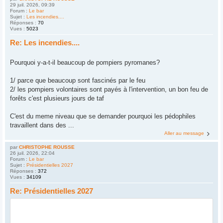
29 juil. 2026, 09:39
Forum :
Le bar
Sujet :
Les incendies....
Réponses :
70
Vues :
5023
Re: Les incendies....
Pourquoi y-a-t-il beaucoup de pompiers pyromanes?
1/ parce que beaucoup sont fascinés par le feu
2/ les pompiers volontaires sont payés à l'intervention, un bon feu de
forêts c'est plusieurs jours de taf
C'est du meme niveau que se demander pourquoi les pédophiles
travaillent dans des ...
Aller au message
par
CHRISTOPHE ROUSSE
26 juil. 2026, 22:04
Forum :
Le bar
Sujet :
Présidentielles 2027
Réponses :
372
Vues :
34109
Re: Présidentielles 2027