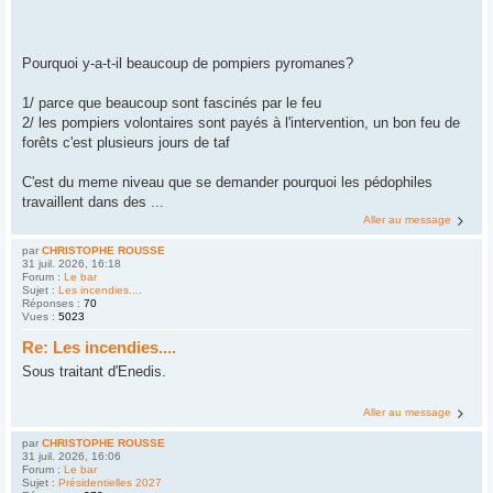
Pourquoi y-a-t-il beaucoup de pompiers pyromanes?
1/ parce que beaucoup sont fascinés par le feu
2/ les pompiers volontaires sont payés à l'intervention, un bon feu de
forêts c'est plusieurs jours de taf
C'est du meme niveau que se demander pourquoi les pédophiles
travaillent dans des ...
Aller au message
par
CHRISTOPHE ROUSSE
31 juil. 2026, 16:18
Forum :
Le bar
Sujet :
Les incendies....
Réponses :
70
Vues :
5023
Re: Les incendies....
Sous traitant d'Enedis.
Aller au message
par
CHRISTOPHE ROUSSE
31 juil. 2026, 16:06
Forum :
Le bar
Sujet :
Présidentielles 2027