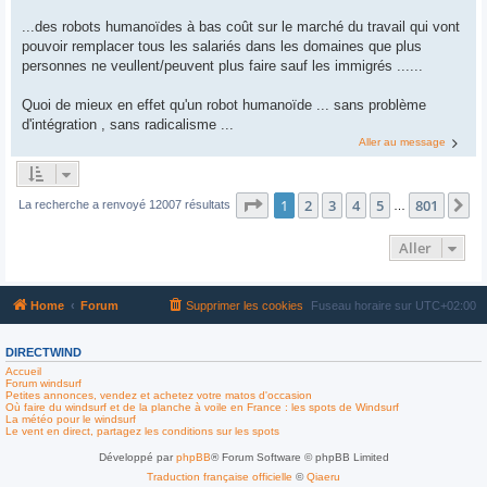
...des robots humanoïdes à bas coût sur le marché du travail qui vont
pouvoir remplacer tous les salariés dans les domaines que plus
personnes ne veullent/peuvent plus faire sauf les immigrés ......
Quoi de mieux en effet qu'un robot humanoïde ... sans problème
d'intégration , sans radicalisme ...
Aller au message
Page
1
sur
801
1
2
3
4
5
801
Su
La recherche a renvoyé 12007 résultats
…
Aller
Home
Forum
Supprimer les cookies
Fuseau horaire sur
UTC+02:00
DIRECTWIND
Accueil
Forum windsurf
Petites annonces, vendez et achetez votre matos d'occasion
Où faire du windsurf et de la planche à voile en France : les spots de Windsurf
La météo pour le windsurf
Le vent en direct, partagez les conditions sur les spots
Développé par
phpBB
® Forum Software © phpBB Limited
Traduction française officielle
©
Qiaeru