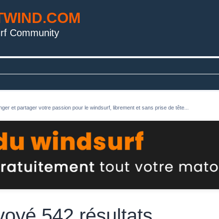
TWIND.COM
rf Community
ger et partager votre passion pour le windsurf, librement et sans prise de tête...
voyé 542 résultats