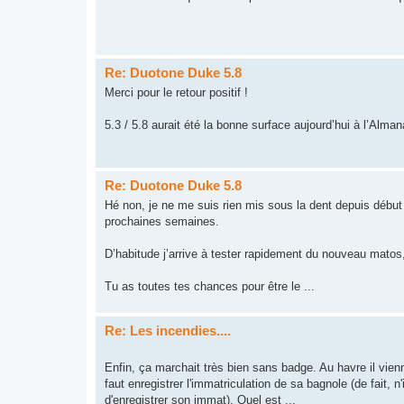
Re: Duotone Duke 5.8
Merci pour le retour positif !
5.3 / 5.8 aurait été la bonne surface aujourd’hui à l’Alma
Re: Duotone Duke 5.8
Hé non, je ne me suis rien mis sous la dent depuis début j
prochaines semaines.
D’habitude j’arrive à tester rapidement du nouveau matos, 
Tu as toutes tes chances pour être le ...
Re: Les incendies....
Enfin, ça marchait très bien sans badge. Au havre il vienn
faut enregistrer l'immatriculation de sa bagnole (de fait, n'
d'enregistrer son immat). Quel est ...