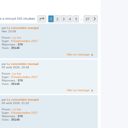
Page
1
sur
37
1
2
3
4
5
37
Suivant
e a renvoyé 542 résultats
…
par
Le concombre masqué
Hier, 23:08
Forum :
Le bar
Sujet :
Présidentielles 2027
Réponses :
376
Vues :
35146
Aller au message
par
Le concombre masqué
05 août 2026, 19:48
Forum :
Le bar
Sujet :
Présidentielles 2027
Réponses :
376
Vues :
35146
Aller au message
par
Le concombre masqué
04 août 2026, 21:22
Forum :
Le bar
Sujet :
Présidentielles 2027
Réponses :
376
Vues :
35146