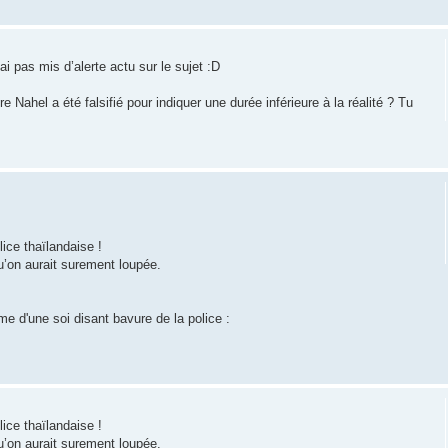
ai pas mis d’alerte actu sur le sujet :D
e Nahel a été falsifié pour indiquer une durée inférieure à la réalité ? Tu
ice thaïlandaise !
u’on aurait surement loupée.
me d'une soi disant bavure de la police :
ice thaïlandaise !
u’on aurait surement loupée.