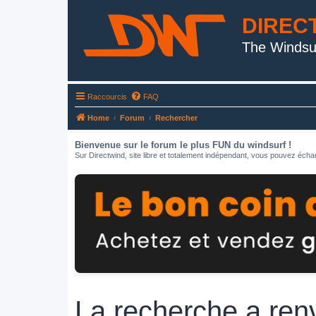
DIREC
The Windsu
Raccourcis
FAQ
Home
Forum
Rechercher
Bienvenue sur le forum le plus FUN du windsurf !
Sur Directwind, site libre et totalement indépendant, vous pouvez échan
La recherche a ren