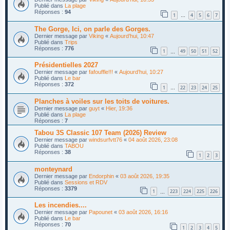
Publié dans
La plage
Réponses :
94
1
4
5
6
7
…
The Gorge, Ici, on parle des Gorges.
Dernier message par
Viking
«
Aujourd’hui, 10:47
Publié dans
Trips
Réponses :
776
1
49
50
51
52
…
Présidentielles 2027
Dernier message par
fafouffle!!!
«
Aujourd’hui, 10:27
Publié dans
Le bar
Réponses :
372
1
22
23
24
25
…
Planches à voiles sur les toits de voitures.
Dernier message par
guyt
«
Hier, 19:36
Publié dans
La plage
Réponses :
7
Tabou 3S Classic 107 Team (2026) Review
Dernier message par
windsurfvtt76
«
04 août 2026, 23:08
Publié dans
TABOU
Réponses :
38
1
2
3
monteynard
Dernier message par
Endorphin
«
03 août 2026, 19:35
Publié dans
Sessions et RDV
Réponses :
3379
1
223
224
225
226
…
Les incendies....
Dernier message par
Papounet
«
03 août 2026, 16:16
Publié dans
Le bar
Réponses :
70
1
2
3
4
5