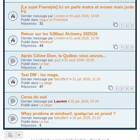
[Le sujet Freestyle] Ici on parle matos et moves mais juste
FS
Dernier message par
London
«
03 août 2026, 14:09
Publié dans
Vague et Freestyle
Réponses :
31
1
2
3
Retour sur les S2Maui Alchemy 2025/26
Dernier message par
London
«
01 août 2026, 10:30
Publié dans
Windsurf
Réponses :
44
1
2
3
Après Céline Dion, le Québec vous envoie...
Dernier message par
guyt
«
01 août 2026, 02:05
Publié dans
Le bar
Réponses :
4
Test DW : les mags.
Dernier message par
fafouffle!!!
«
31 juil. 2026, 11:19
Publié dans
La plage
Réponses :
47
1
2
3
4
Corse du sud
Dernier message par
Laurent
«
31 juil. 2026, 07:24
Publié dans
La plage
Whey protéine et windsurf, quelqu'un en prend ?
Dernier message par
fafouffle!!!
«
30 juil. 2026, 21:33
Publié dans
Le bar
Réponses :
4