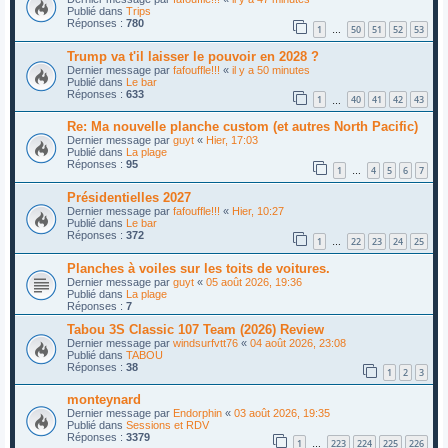
Publié dans
Trips
Réponses :
780
1
50
51
52
53
…
Trump va t'il laisser le pouvoir en 2028 ?
Dernier message par
fafouffle!!!
«
il y a 50 minutes
Publié dans
Le bar
Réponses :
633
1
40
41
42
43
…
Re: Ma nouvelle planche custom (et autres North Pacific)
Dernier message par
guyt
«
Hier, 17:03
Publié dans
La plage
Réponses :
95
1
4
5
6
7
…
Présidentielles 2027
Dernier message par
fafouffle!!!
«
Hier, 10:27
Publié dans
Le bar
Réponses :
372
1
22
23
24
25
…
Planches à voiles sur les toits de voitures.
Dernier message par
guyt
«
05 août 2026, 19:36
Publié dans
La plage
Réponses :
7
Tabou 3S Classic 107 Team (2026) Review
Dernier message par
windsurfvtt76
«
04 août 2026, 23:08
Publié dans
TABOU
Réponses :
38
1
2
3
monteynard
Dernier message par
Endorphin
«
03 août 2026, 19:35
Publié dans
Sessions et RDV
Réponses :
3379
1
223
224
225
226
…