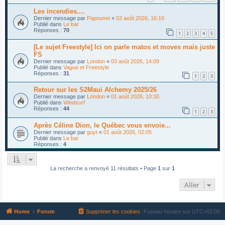
Les incendies....
Dernier message par
Papounet
«
03 août 2026, 16:16
Publié dans
Le bar
Réponses :
70
1
2
3
4
5
[Le sujet Freestyle] Ici on parle matos et moves mais juste
FS
Dernier message par
London
«
03 août 2026, 14:09
Publié dans
Vague et Freestyle
Réponses :
31
1
2
3
Retour sur les S2Maui Alchemy 2025/26
Dernier message par
London
«
01 août 2026, 10:30
Publié dans
Windsurf
Réponses :
44
1
2
3
Après Céline Dion, le Québec vous envoie...
Dernier message par
guyt
«
01 août 2026, 02:05
Publié dans
Le bar
Réponses :
4
La recherche a renvoyé 11 résultats • Page
1
sur
1
Aller
Home
Forum
Supprimer les cookies
Fuseau horaire sur
UTC+02:00