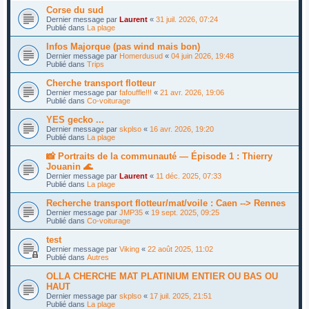
Corse du sud
Dernier message par
Laurent
«
31 juil. 2026, 07:24
Publié dans
La plage
Infos Majorque (pas wind mais bon)
Dernier message par
Homerdusud
«
04 juin 2026, 19:48
Publié dans
Trips
Cherche transport flotteur
Dernier message par
fafouffle!!!
«
21 avr. 2026, 19:06
Publié dans
Co-voiturage
YES gecko ...
Dernier message par
skplso
«
16 avr. 2026, 19:20
Publié dans
La plage
📸 Portraits de la communauté — Épisode 1 : Thierry
Jouanin 🌊
Dernier message par
Laurent
«
11 déc. 2025, 07:33
Publié dans
La plage
Recherche transport flotteur/mat/voile : Caen --> Rennes
Dernier message par
JMP35
«
19 sept. 2025, 09:25
Publié dans
Co-voiturage
test
Dernier message par
Viking
«
22 août 2025, 11:02
Publié dans
Autres
OLLA CHERCHE MAT PLATINIUM ENTIER OU BAS OU
HAUT
Dernier message par
skplso
«
17 juil. 2025, 21:51
Publié dans
La plage