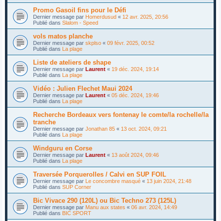
Promo Gasoil fins pour le Défi
Dernier message par
Homerdusud
«
12 avr. 2025, 20:56
Publié dans
Slalom - Speed
vols matos planche
Dernier message par
skplso
«
09 févr. 2025, 00:52
Publié dans
La plage
Liste de ateliers de shape
Dernier message par
Laurent
«
19 déc. 2024, 19:14
Publié dans
La plage
Vidéo : Julien Flechet Maui 2024
Dernier message par
Laurent
«
05 déc. 2024, 19:46
Publié dans
La plage
Recherche Bordeaux vers fontenay le comte/la rochelle/la
tranche
Dernier message par
Jonathan 85
«
13 oct. 2024, 09:21
Publié dans
La plage
Windguru en Corse
Dernier message par
Laurent
«
13 août 2024, 09:46
Publié dans
La plage
Traversée Porquerolles / Calvi en SUP FOIL
Dernier message par
Le concombre masqué
«
13 juin 2024, 21:48
Publié dans
SUP Corner
Bic Vivace 290 (120L) ou Bic Techno 273 (125L)
Dernier message par
Manu aux states
«
06 avr. 2024, 14:49
Publié dans
BIC SPORT