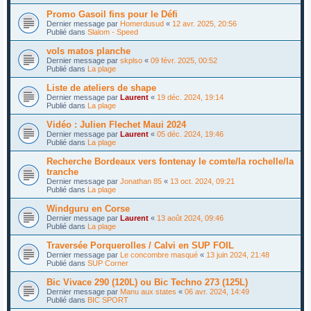
Promo Gasoil fins pour le Défi
Dernier message par
Homerdusud
«
12 avr. 2025, 20:56
Publié dans
Slalom - Speed
vols matos planche
Dernier message par
skplso
«
09 févr. 2025, 00:52
Publié dans
La plage
Liste de ateliers de shape
Dernier message par
Laurent
«
19 déc. 2024, 19:14
Publié dans
La plage
Vidéo : Julien Flechet Maui 2024
Dernier message par
Laurent
«
05 déc. 2024, 19:46
Publié dans
La plage
Recherche Bordeaux vers fontenay le comte/la rochelle/la
tranche
Dernier message par
Jonathan 85
«
13 oct. 2024, 09:21
Publié dans
La plage
Windguru en Corse
Dernier message par
Laurent
«
13 août 2024, 09:46
Publié dans
La plage
Traversée Porquerolles / Calvi en SUP FOIL
Dernier message par
Le concombre masqué
«
13 juin 2024, 21:48
Publié dans
SUP Corner
Bic Vivace 290 (120L) ou Bic Techno 273 (125L)
Dernier message par
Manu aux states
«
06 avr. 2024, 14:49
Publié dans
BIC SPORT