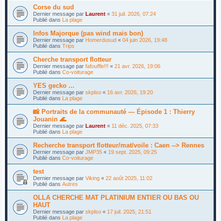
Corse du sud
Dernier message par
Laurent
«
31 juil. 2026, 07:24
Publié dans
La plage
Infos Majorque (pas wind mais bon)
Dernier message par
Homerdusud
«
04 juin 2026, 19:48
Publié dans
Trips
Cherche transport flotteur
Dernier message par
fafouffle!!!
«
21 avr. 2026, 19:06
Publié dans
Co-voiturage
YES gecko ...
Dernier message par
skplso
«
16 avr. 2026, 19:20
Publié dans
La plage
📸 Portraits de la communauté — Épisode 1 : Thierry
Jouanin 🌊
Dernier message par
Laurent
«
11 déc. 2025, 07:33
Publié dans
La plage
Recherche transport flotteur/mat/voile : Caen --> Rennes
Dernier message par
JMP35
«
19 sept. 2025, 09:25
Publié dans
Co-voiturage
test
Dernier message par
Viking
«
22 août 2025, 11:02
Publié dans
Autres
OLLA CHERCHE MAT PLATINIUM ENTIER OU BAS OU
HAUT
Dernier message par
skplso
«
17 juil. 2025, 21:51
Publié dans
La plage