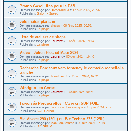
Promo Gasoil fins pour le Défi
Dernier message par
Homerdusud
«
12 avr. 2025, 20:56
Publié dans
Slalom - Speed
vols matos planche
Dernier message par
skplso
«
09 févr. 2025, 00:52
Publié dans
La plage
Liste de ateliers de shape
Dernier message par
Laurent
«
19 déc. 2024, 19:14
Publié dans
La plage
Vidéo : Julien Flechet Maui 2024
Dernier message par
Laurent
«
05 déc. 2024, 19:46
Publié dans
La plage
Recherche Bordeaux vers fontenay le comte/la rochelle/la
tranche
Dernier message par
Jonathan 85
«
13 oct. 2024, 09:21
Publié dans
La plage
Windguru en Corse
Dernier message par
Laurent
«
13 août 2024, 09:46
Publié dans
La plage
Traversée Porquerolles / Calvi en SUP FOIL
Dernier message par
Le concombre masqué
«
13 juin 2024, 21:48
Publié dans
SUP Corner
Bic Vivace 290 (120L) ou Bic Techno 273 (125L)
Dernier message par
Manu aux states
«
06 avr. 2024, 14:49
Publié dans
BIC SPORT