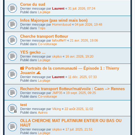
Corse du sud
Dernier message par
Laurent
«
31 juil. 2026, 07:24
Publié dans
La plage
Infos Majorque (pas wind mais bon)
Dernier message par
Homerdusud
«
04 juin 2026, 19:48
Publié dans
Trips
Cherche transport flotteur
Dernier message par
fafouffle!!!
«
21 avr. 2026, 19:06
Publié dans
Co-voiturage
YES gecko ...
Dernier message par
skplso
«
16 avr. 2026, 19:20
Publié dans
La plage
📸 Portraits de la communauté — Épisode 1 : Thierry
Jouanin 🌊
Dernier message par
Laurent
«
11 déc. 2025, 07:33
Publié dans
La plage
Recherche transport flotteur/mat/voile : Caen --> Rennes
Dernier message par
JMP35
«
19 sept. 2025, 09:25
Publié dans
Co-voiturage
test
Dernier message par
Viking
«
22 août 2025, 11:02
Publié dans
Autres
OLLA CHERCHE MAT PLATINIUM ENTIER OU BAS OU
HAUT
Dernier message par
skplso
«
17 juil. 2025, 21:51
Publié dans
La plage