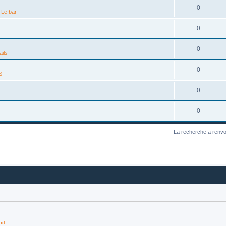
0
s
Le bar
0
0
ails
0
S
0
0
La recherche a renvo
urf