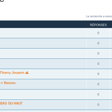
La recherche a renvo
RÉPONSES
0
0
0
0
Thierry Jouanin 🌊
0
 --> Rennes
0
0
 BAS OU HAUT
0