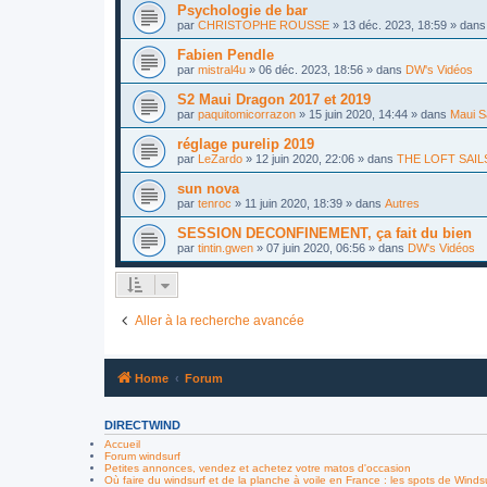
Psychologie de bar
par
CHRISTOPHE ROUSSE
»
13 déc. 2023, 18:59
» dan
Fabien Pendle
par
mistral4u
»
06 déc. 2023, 18:56
» dans
DW's Vidéos
S2 Maui Dragon 2017 et 2019
par
paquitomicorrazon
»
15 juin 2020, 14:44
» dans
Maui S
réglage purelip 2019
par
LeZardo
»
12 juin 2020, 22:06
» dans
THE LOFT SAIL
sun nova
par
tenroc
»
11 juin 2020, 18:39
» dans
Autres
SESSION DECONFINEMENT, ça fait du bien
par
tintin.gwen
»
07 juin 2020, 06:56
» dans
DW's Vidéos
Aller à la recherche avancée
Home
Forum
DIRECTWIND
Accueil
Forum windsurf
Petites annonces, vendez et achetez votre matos d'occasion
Où faire du windsurf et de la planche à voile en France : les spots de Winds