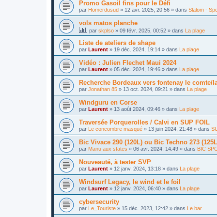
Promo Gasoil fins pour le Défi
par
Homerdusud
»
12 avr. 2025, 20:56
» dans
Slalom - Sp
vols matos planche
par
skplso
»
09 févr. 2025, 00:52
» dans
La plage
Liste de ateliers de shape
par
Laurent
»
19 déc. 2024, 19:14
» dans
La plage
Vidéo : Julien Flechet Maui 2024
par
Laurent
»
05 déc. 2024, 19:46
» dans
La plage
Recherche Bordeaux vers fontenay le comte/la
par
Jonathan 85
»
13 oct. 2024, 09:21
» dans
La plage
Windguru en Corse
par
Laurent
»
13 août 2024, 09:46
» dans
La plage
Traversée Porquerolles / Calvi en SUP FOIL
par
Le concombre masqué
»
13 juin 2024, 21:48
» dans
SU
Bic Vivace 290 (120L) ou Bic Techno 273 (125L
par
Manu aux states
»
06 avr. 2024, 14:49
» dans
BIC SP
Nouveauté, à tester SVP
par
Laurent
»
12 janv. 2024, 13:18
» dans
La plage
Windsurf Legacy, le wind et le foil
par
Laurent
»
12 janv. 2024, 06:40
» dans
La plage
cybersecurity
par
Le_Touriste
»
15 déc. 2023, 12:42
» dans
Le bar