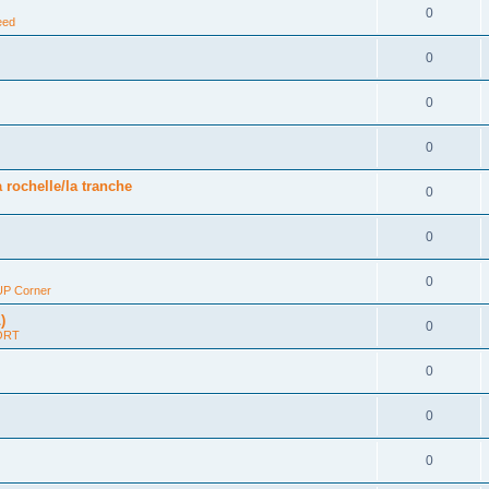
0
eed
0
0
0
 rochelle/la tranche
0
0
0
P Corner
)
0
ORT
0
0
0