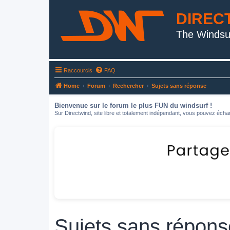
DIREC
The Windsu
Raccourcis
FAQ
Home
Forum
Rechercher
Sujets sans réponse
Bienvenue sur le forum le plus FUN du windsurf !
Sur Directwind, site libre et totalement indépendant, vous pouvez échan
Sujets sans répons