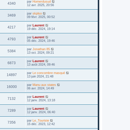
par
Homerdusud
4340
12 avr. 2025, 20:56
par
skplso
3469
09 févr. 2025, 00:52
par
Laurent
4217
19 déc. 2024, 19:14
par
Laurent
4793
05 déc. 2024, 19:46
par
Jonathan 85
5384
13 oct. 2024, 09:21
par
Laurent
6873
13 août 2024, 09:46
par
Le concombre masqué
14897
13 juin 2024, 21:48
par
Manu aux states
16000
06 avr. 2024, 14:49
par
Laurent
7132
12 janv. 2024, 13:18
par
Laurent
7289
12 janv. 2024, 06:40
par
Le_Touriste
7356
15 déc. 2023, 12:42