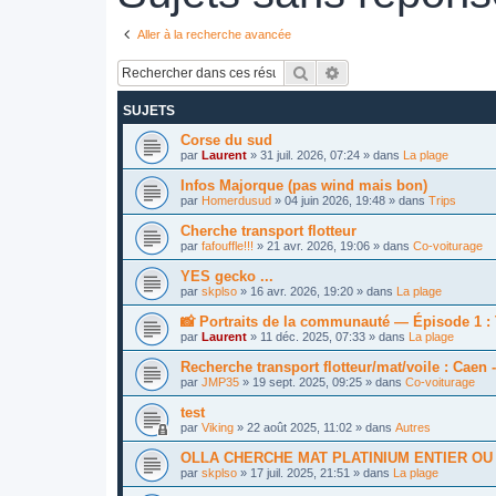
Aller à la recherche avancée
Rechercher
Recherche avancée
SUJETS
Corse du sud
par
Laurent
»
31 juil. 2026, 07:24
» dans
La plage
Infos Majorque (pas wind mais bon)
par
Homerdusud
»
04 juin 2026, 19:48
» dans
Trips
Cherche transport flotteur
par
fafouffle!!!
»
21 avr. 2026, 19:06
» dans
Co-voiturage
YES gecko ...
par
skplso
»
16 avr. 2026, 19:20
» dans
La plage
📸 Portraits de la communauté — Épisode 1 : 
par
Laurent
»
11 déc. 2025, 07:33
» dans
La plage
Recherche transport flotteur/mat/voile : Caen
par
JMP35
»
19 sept. 2025, 09:25
» dans
Co-voiturage
test
par
Viking
»
22 août 2025, 11:02
» dans
Autres
OLLA CHERCHE MAT PLATINIUM ENTIER OU
par
skplso
»
17 juil. 2025, 21:51
» dans
La plage