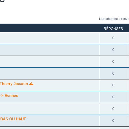
La recherche a renvo
RÉPONSES
0
0
0
0
Thierry Jouanin 🌊
0
 --> Rennes
0
0
 BAS OU HAUT
0