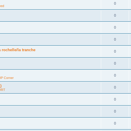
0
eed
0
0
0
 rochelle/la tranche
0
0
0
P Corner
)
0
ORT
0
0
0