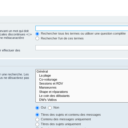
devant un mot qui doit
Rechercher tous les termes ou utiliser une question complète
cales discontinues « | »
omme métacaractère
Rechercher l’un de ces termes
r effectuer des
er une recherche. Les
us ne désactivez pas
Oui
Non
Titres des sujets et contenu des messages
Contenu des messages uniquement
Titres des sujets uniquement