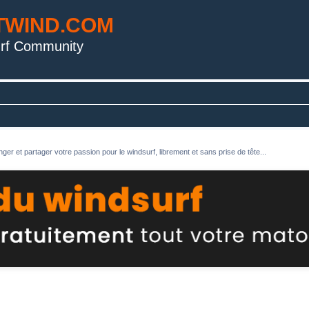
TWIND.COM
rf Community
ger et partager votre passion pour le windsurf, librement et sans prise de tête...