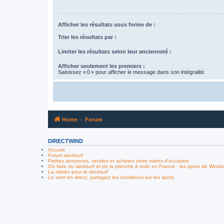
Afficher les résultats sous forme de :
Trier les résultats par :
Limiter les résultats selon leur ancienneté :
Afficher seulement les premiers :
Saisissez « 0 » pour afficher le message dans son intégralité.
Home
Forum
DIRECTWIND
Accueil
Forum windsurf
Petites annonces, vendez et achetez votre matos d'occasion
Où faire du windsurf et de la planche à voile en France : les spots de Winds
La météo pour le windsurf
Le vent en direct, partagez les conditions sur les spots