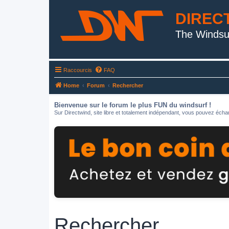
DIREC
The Windsu
Raccourcis
FAQ
Home
Forum
Rechercher
Bienvenue sur le forum le plus FUN du windsurf !
Sur Directwind, site libre et totalement indépendant, vous pouvez échan
Rechercher