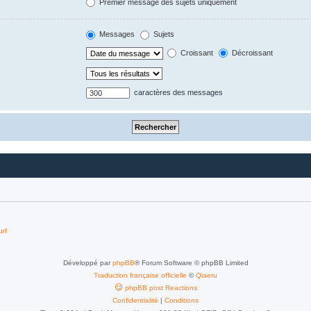
Premier message des sujets uniquement
Messages
Sujets
Croissant
Décroissant
caractères des messages
urf
Développé par
phpBB
® Forum Software © phpBB Limited
Traduction française officielle
©
Qiaeru
phpBB post Reactions
Confidentialité
|
Conditions