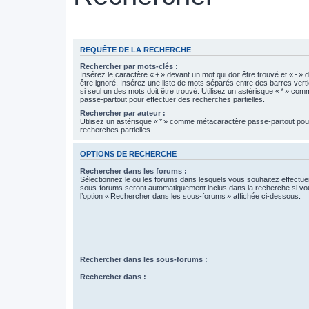
REQUÊTE DE LA RECHERCHE
Rechercher par mots-clés :
Insérez le caractère « + » devant un mot qui doit être trouvé et « - » 
être ignoré. Insérez une liste de mots séparés entre des barres verti
si seul un des mots doit être trouvé. Utilisez un astérisque « * » c
passe-partout pour effectuer des recherches partielles.
Rechercher par auteur :
Utilisez un astérisque « * » comme métacaractère passe-partout pou
recherches partielles.
OPTIONS DE RECHERCHE
Rechercher dans les forums :
Sélectionnez le ou les forums dans lesquels vous souhaitez effectu
sous-forums seront automatiquement inclus dans la recherche si vo
l’option « Rechercher dans les sous-forums » affichée ci-dessous.
Rechercher dans les sous-forums :
Rechercher dans :