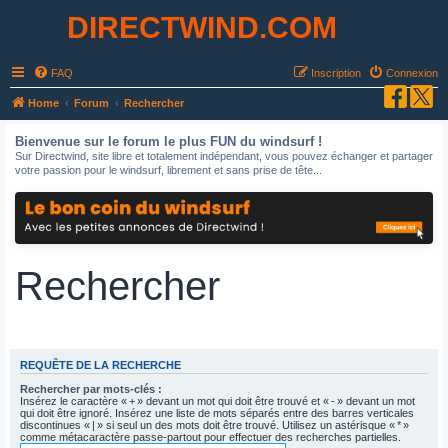
DIRECTWIND.COM
FAQ
Inscription
Connexion
Home
Forum
Rechercher
Bienvenue sur le forum le plus FUN du windsurf !
Sur Directwind, site libre et totalement indépendant, vous pouvez échanger et partager
votre passion pour le windsurf, librement et sans prise de tête...
Rechercher
REQUÊTE DE LA RECHERCHE
Rechercher par mots-clés :
Insérez le caractère « + » devant un mot qui doit être trouvé et « - » devant un mot
qui doit être ignoré. Insérez une liste de mots séparés entre des barres verticales
discontinues « | » si seul un des mots doit être trouvé. Utilisez un astérisque « * »
comme métacaractère passe-partout pour effectuer des recherches partielles.