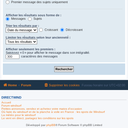
Premier message des sujets uniquement
Afficher les résultats sous forme de :
Messages
Sujets
Trier les résultats par :
Croissant
Décroissant
Limiter les résultats selon leur ancienneté :
Afficher seulement les premiers :
Saisissez « 0 » pour afficher le message dans son intégralité.
caractères des messages
Home
Forum
Supprimer les cookies
Fuseau horaire sur
UTC+02:00
DIRECTWIND
Accueil
Forum windsurf
Petites annonces, vendez et achetez votre matos d'occasion
Où faire du windsurf et de la planche à voile en France : les spots de Windsurf
La météo pour le windsurf
Le vent en direct, partagez les conditions sur les spots
Développé par
phpBB
® Forum Software © phpBB Limited