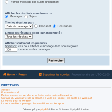
Premier message des sujets uniquement
Afficher les résultats sous forme de :
Messages
Sujets
Trier les résultats par :
Croissant
Décroissant
Limiter les résultats selon leur ancienneté :
Afficher seulement les premiers :
Saisissez « 0 » pour afficher le message dans son intégralité.
caractères des messages
Home
Forum
Supprimer les cookies
Fuseau horaire sur
UTC+02:00
DIRECTWIND
Accueil
Forum windsurf
Petites annonces, vendez et achetez votre matos d'occasion
Où faire du windsurf et de la planche à voile en France : les spots de Windsurf
La météo pour le windsurf
Le vent en direct, partagez les conditions sur les spots
Développé par
phpBB
® Forum Software © phpBB Limited