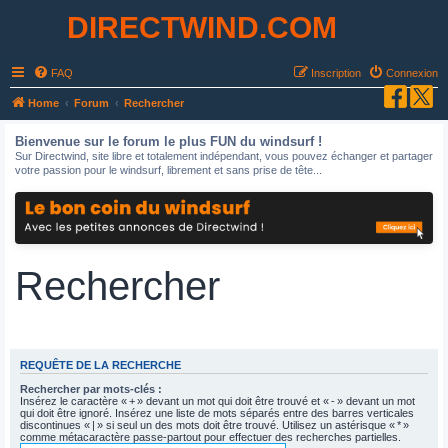
DIRECTWIND.COM
FAQ
Inscription
Connexion
Home
Forum
Rechercher
Bienvenue sur le forum le plus FUN du windsurf !
Sur Directwind, site libre et totalement indépendant, vous pouvez échanger et partager
votre passion pour le windsurf, librement et sans prise de tête...
Rechercher
REQUÊTE DE LA RECHERCHE
Rechercher par mots-clés :
Insérez le caractère « + » devant un mot qui doit être trouvé et « - » devant un mot
qui doit être ignoré. Insérez une liste de mots séparés entre des barres verticales
discontinues « | » si seul un des mots doit être trouvé. Utilisez un astérisque « * »
comme métacaractère passe-partout pour effectuer des recherches partielles.