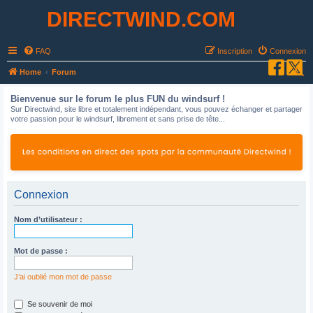
DIRECTWIND.COM
FAQ
Inscription
Connexion
R
Home
Forum
e
Bienvenue sur le forum le plus FUN du windsurf !
c
Sur Directwind, site libre et totalement indépendant, vous pouvez échanger et partager
votre passion pour le windsurf, librement et sans prise de tête...
h
e
r
c
h
Connexion
e
Nom d’utilisateur :
r
Mot de passe :
J’ai oublié mon mot de passe
Se souvenir de moi